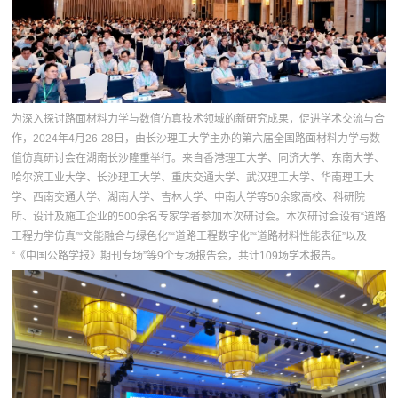
为深入探讨路面材料力学与数值仿真技术领域的新研究成果，促进学术交流与合
作，2024年4月26-28日，由长沙理工大学主办的第六届全国路面材料力学与数
值仿真研讨会在湖南长沙隆重举行。来自香港理工大学、同济大学、东南大学、
哈尔滨工业大学、长沙理工大学、重庆交通大学、武汉理工大学、华南理工大
学、西南交通大学、湖南大学、吉林大学、中南大学等50余家高校、科研院
所、设计及施工企业的500余名专家学者参加本次研讨会。本次研讨会设有“道路
工程力学仿真”“交能融合与绿色化”“道路工程数字化”“道路材料性能表征”以及
“《中国公路学报》期刊专场”等9个专场报告会，共计109场学术报告。