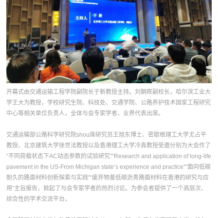
开幕式由交通运输工程学院副院长于新教授主持。刘朝晖副校长，哈尔滨工业大
学王大为教授，学校研究生院、科技处、交通学院、公路养护技术国家工程研究
中心等相关单位负责人，全体与会专家学者、业界代表出席。
交通运输部公路科学研究院shou席研究员王旭东博士、密歇根理工大学尤占平
教授、北京建筑大学徐世法教授以及香港理工大学冷真教授受邀分别为大会作了
“不同荷载状态下AC动态参数的试验研究”“Research and application of long-life
pavement in the US-From Michigan state’s experience and practice”“面向低碳
耐久的路面材料创新探索与实践”“废弃物基低碳沥青路面材料在香港的研究与应
用”主旨报告，掀起了与会专家学者的热烈讨论。为参会者提供了一个高层次、
综合性的学术交流平台。