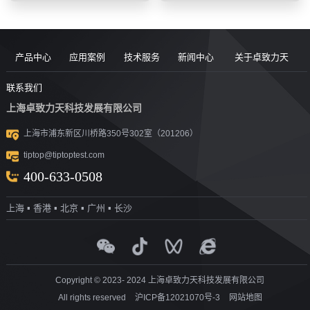
产品中心
应用案例
技术服务
新闻中心
关于卓致力天
道路现场检
案例
服务售后
新闻动态
公司简介
联系我们
上海卓致力天科技发展有限公司
沥青/沥青胶
测设备
视频
团队风采
行业洞察
企业文化
上海市浦东新区川桥路350号302室（201206）
结料测试设
沥青混合料
UTM升级
荣誉资质
tiptop@tiptoptest.com
土力学测试
测试设备
备
资料下载
社会活动
400-633-0508
岩石力学测
设备
技术答疑
发展历程
上海 ▪ 香港 ▪ 北京 ▪ 广州 ▪ 长沙
集料/水泥/混
试设备
合作伙伴
凝土测试设
实验室通用
测试设备
探地雷达
备
Copyright © 2023- 2024 上海卓致力天科技发展有限公司
All rights reserved
沪ICP备12021070号-3
网站地图