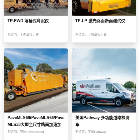
TP-FWD 落锤式弯沉仪
TP-LP 激光路面断面测试仪
制造商：
上海卓致力天
制造商：
上海卓致力天
PaveMLS69/PaveMLS66/Pave
美国Pathway 多功能道路检测
MLS33大型全尺寸路面加速加
车
载测试设备
制造商：
英国PaveTesting
制造商：
美国Pathway