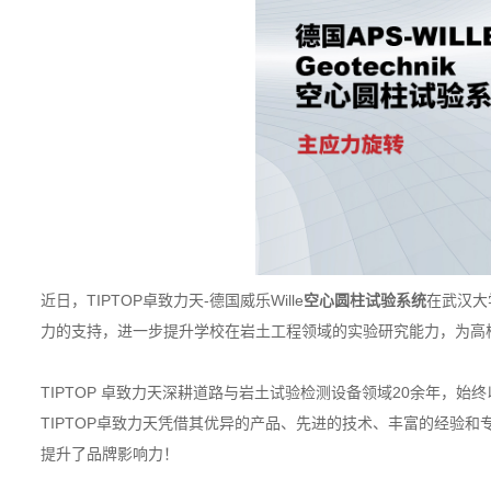
近日，TIPTOP卓致力天-德国威乐Wille
空心圆柱试验系统
在武汉大
力的支持，进一步提升学校在岩土工程领域的实验研究能力，为高
TIPTOP 卓致力天深耕道路与岩土试验检测设备领域20余年，
TIPTOP卓致力天凭借其优异的产品、先进的技术、丰富的经验
提升了品牌影响力！