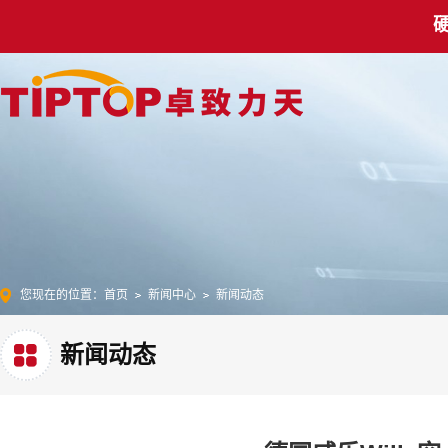
您现在的位置：
首页
新闻中心
新闻动态
新闻动态