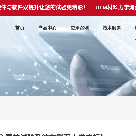
硬件与软件双提升让您的试验更精彩！— UTM材料力学测
首页
产品中心
应用案例
技术服务