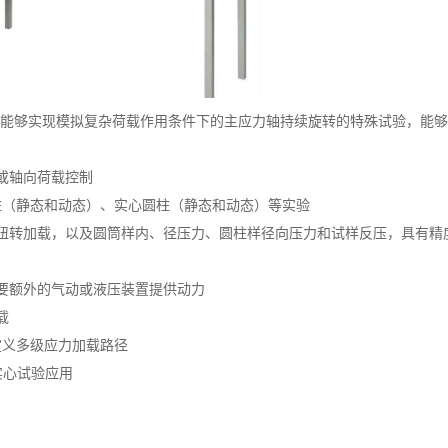
能够实现模拟复杂荷载作用条件下的主应力轴持续旋转的特殊试验，能够
或轴向荷载控制
柱（静态和动态）、实心圆柱（静态和动态）等实验
扭转加载，以及圆筒样内、径压力、圆柱样径向压力和试样反压，具有精
要额外的气动或液压装置提供动力
载
定义多级应力加载路径
实心试验应用