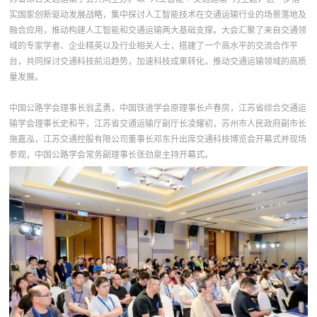
实国家创新驱动发展战略，集中探讨人工智能技术在交通运输行业的场景落地及
融合应用，推动构建人工智能和交通运输两大基础支撑。大会汇聚了来自交通领
域的专家学者、企业精英以及行业相关人士，搭建了一个高水平的交流合作平
台，共同探讨交通科技前沿趋势，加速科技成果转化，推动交通运输领域的高质
量发展。
中国公路学会理事长翁孟勇，中国铁道学会原理事长卢春房，江苏省综合交通运
输学会理事长史和平，江苏省交通运输厅副厅长凌耀初，苏州市人民政府副市长
施嘉泓，江苏交通控股有限公司董事长邓东升出席交通科技博览会开幕式并现场
参观，中国公路学会常务副理事长张劲泉主持开幕式。