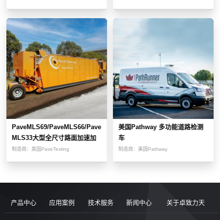
PaveMLS69/PaveMLS66/Pave
美国Pathway 多功能道路检测
MLS33大型全尺寸路面加速加
车
载测试设备
制造商：
英国PaveTesting
制造商：
美国Pathway
产品中心
应用案例
技术服务
新闻中心
关于卓致力天