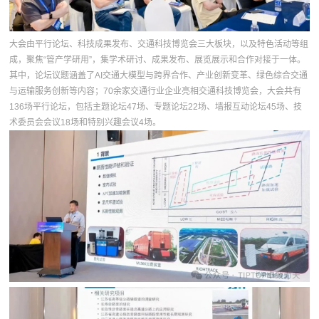
大会由平行论坛、科技成果发布、交通科技博览会三大板块，以及特色活动等组
成，聚焦“管产学研用”，集学术研讨、成果发布、展览展示和合作对接于一体。
其中，论坛议题涵盖了AI交通大模型与跨界合作、产业创新变革、绿色综合交通
与运输服务创新等内容；70余家交通行业企业亮相交通科技博览会，大会共有
136场平行论坛，包括主题论坛47场、专题论坛22场、墙报互动论坛45场、技
术委员会会议18场和特别兴趣会议4场。