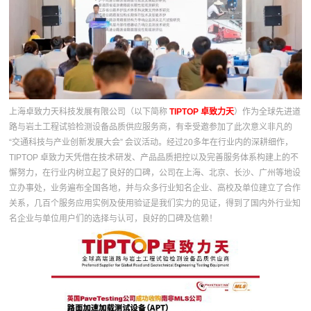
上海卓致力天科技发展有限公司（以下简称
TIPTOP 卓致力天
）作为全球先进道
路与岩土工程试验检测设备品质供应服务商，有幸受邀参加了此次意义非凡的
“交通科技与产业创新发展大会” 会议活动。经过20多年在行业内的深耕细作，
TIPTOP 卓致力天凭借在技术研发、产品品质把控以及完善服务体系构建上的不
懈努力，在行业内树立起了良好的口碑，公司在上海、北京、长沙、广州等地设
立办事处，业务遍布全国各地，并与众多行业知名企业、高校及单位建立了合作
关系，几百个服务应用实例及使用验证是我们实力的见证，得到了国内外行业知
名企业与单位用户们的选择与认可，良好的口碑及信赖！