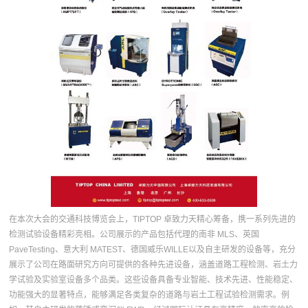
在本次大会的交通科技博览会上，TIPTOP 卓致力天精心筹备，携一系列先进的
检测试验设备精彩亮相。公司展示的产品包括代理的南非 MLS、英国
PaveTesting、意大利 MATEST、德国威乐WILLE以及自主研发的设备等，充分
展示了公司在路面研究方向可提供的各种先进设备，涵盖道路工程检测、岩土力
学试验及实验室设备多个品类。这些设备具备专业智能、技术先进、性能稳定、
功能强大的显著特点，能够满足各类复杂的道路与岩土工程试验检测需求。例