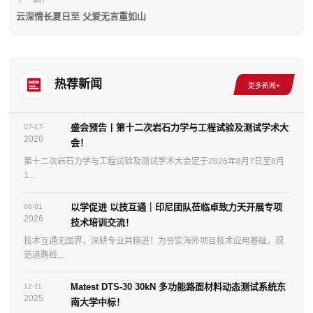
云深情长夏日至 父爱无言重如山
热荐新闻
盛会预告丨第十二次岩石力学与工程试验及测试学术大
07-17
2026
会！
第十二次岩石力学与工程试验及测试学术大会定于2026年8月7日至8月
1...
以学促进 以技互通｜印尼团队莅临卓致力天开展专项
06-01
2026
技术培训交流！
技术互通无国界，深耕专业共精进！为夯实海外项目技术应用基础，规
范道路检...
Matest DTS-30 30kN 多功能路面材料动态测试系统东
12-11
2025
南大学中标！