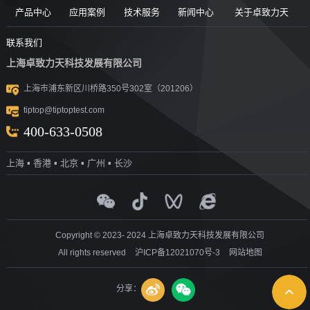
产品中心
应用案例
技术服务
新闻中心
关于卓致力天
道路现场检
案例
服务售后
新闻动态
公司简介
联系我们
上海卓致力天科技发展有限公司
沥青/沥青胶
测设备
视频
团队风采
行业洞察
企业文化
上海市浦东新区川桥路350号302室（201206）
结料测试设
沥青混合料
UTM升级
荣誉资质
tiptop@tiptoptest.com
土力学测试
测试设备
备
资料下载
社会活动
400-633-0508
岩石力学测
设备
技术答疑
发展历程
上海 ▪ 香港 ▪ 北京 ▪ 广州 ▪ 长沙
集料/水泥/混
试设备
合作伙伴
凝土测试设
实验室通用
测试设备
探地雷达
备
Copyright © 2023- 2024 上海卓致力天科技发展有限公司
All rights reserved
沪ICP备12021070号-3
网站地图
分享：