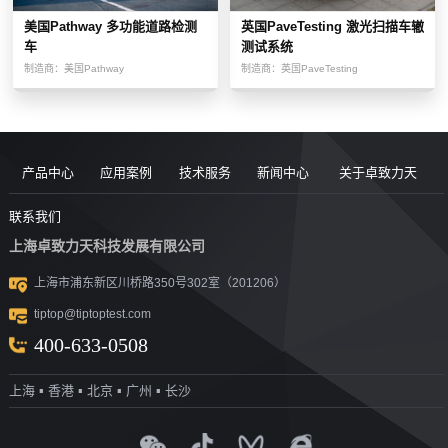
美国Pathway 多功能道路检测
英国PaveTesting 激光扫描车辙
车
测试系统
制造商：
美国Pathway
制造商：
英国PaveTesting
产品中心
应用案例
技术服务
新闻中心
关于卓致力天
道路现场检
案例
服务售后
新闻动态
公司简介
联系我们
上海卓致力天科技发展有限公司
沥青/沥青胶
测设备
视频
团队风采
行业洞察
企业文化
上海市浦东新区川桥路350号302室（201206）
结料测试设
沥青混合料
UTM升级
荣誉资质
tiptop@tiptoptest.com
土力学测试
测试设备
备
资料下载
社会活动
400-633-0508
岩石力学测
设备
技术答疑
发展历程
上海 ▪ 香港 ▪ 北京 ▪ 广州 ▪ 长沙
集料/水泥/混
试设备
合作伙伴