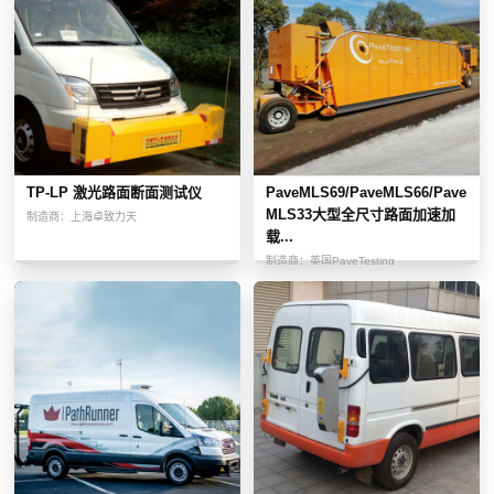
TP-LP 激光路面断面测试仪
PaveMLS69/PaveMLS66/Pave
MLS33大型全尺寸路面加速加
制造商：
上海卓致力天
载...
制造商：
英国PaveTesting