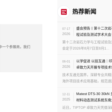
热荐新闻
盛会预告丨第十二次岩
07-17
2026
程试验及测试学术大会
第十二次岩石力学与工程试验及
中一个参展商，我们
会定于2026年8月7日至8月1...
以学促进 以技互通｜
06-01
2026
卓致力天开展专项技术
技术互通无国界，深耕专业共精
海外项目技术应用基础，规范道路检
Matest DTS-30 30
12-11
2025
材料动态测试系统东南
近日，TIPTOP 卓致力天凭借深耕