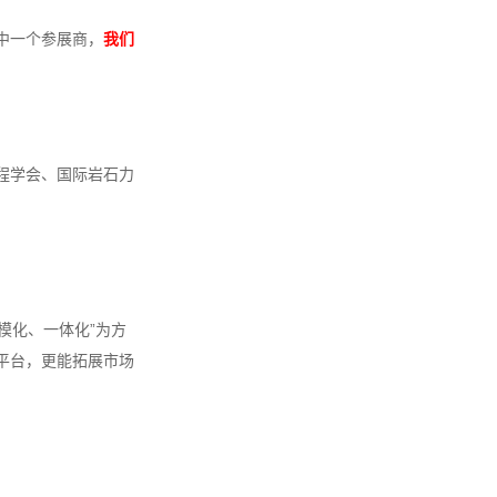
中一个参展商，
我们
程学会、国际岩石力
规模化、一体化”为方
平台，更能拓展市场