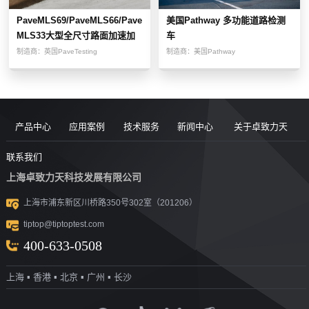
PaveMLS69/PaveMLS66/Pave
美国Pathway 多功能道路检测
MLS33大型全尺寸路面加速加
车
载测试设备
制造商：
英国PaveTesting
制造商：
美国Pathway
产品中心
应用案例
技术服务
新闻中心
关于卓致力天
道路现场检
案例
服务售后
新闻动态
公司简介
联系我们
上海卓致力天科技发展有限公司
沥青/沥青胶
测设备
视频
团队风采
行业洞察
企业文化
上海市浦东新区川桥路350号302室（201206）
结料测试设
沥青混合料
UTM升级
荣誉资质
tiptop@tiptoptest.com
土力学测试
测试设备
备
资料下载
社会活动
400-633-0508
岩石力学测
设备
技术答疑
发展历程
上海 ▪ 香港 ▪ 北京 ▪ 广州 ▪ 长沙
集料/水泥/混
试设备
合作伙伴