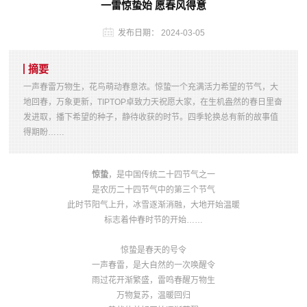
一雷惊蛰始 愿春风得意
发布日期：
2024-03-05
摘要
一声春雷万物生，花鸟萌动春意浓。惊蛰一个充满活力希望的节气，大
地回春，万象更新，TIPTOP卓致力天祝愿大家，在生机盎然的春日里奋
发进取，播下希望的种子，静待收获的时节。四季轮换总有新的故事值
得期盼……
惊蛰
，是中国传统二十四节气之一
是农历二十四节气中的第三个节气
此时节阳气上升，冰雪逐渐消融，大地开始温暖
标志着仲春时节的开始……
惊蛰是春天的号令
一声春雷，是大自然的一次唤醒令
雨过花开渐繁盛，雷鸣春醒万物生
万物复苏，温暖回归