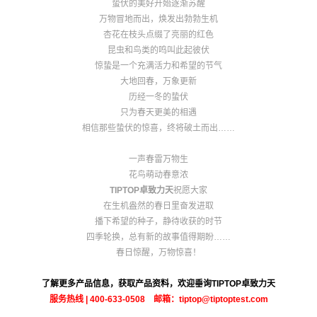
蛰伏的美好开始逐渐苏醒
万物冒地而出，焕发出勃勃生机
杏花在枝头点缀了亮丽的红色
昆虫和鸟类的鸣叫此起彼伏
惊蛰是一个充满活力和希望的节气
大地回春，万象更新
历经一冬的蛰伏
只为春天更美的相遇
相信那些蛰伏的惊喜，终将破土而出……
一声春雷万物生
花鸟萌动春意浓
TIPTOP卓致力天
祝愿大家
在生机盎然的春日里奋发进取
播下希望的种子，静待收获的时节
四季轮换，总有新的故事值得期盼……
春日惊醒，万物惊喜！
了解更多产品信息，获取产品资料，欢迎垂询TIPTOP卓致力天
服务热线 | 400-633-0508 邮箱：tiptop@tiptoptest.com