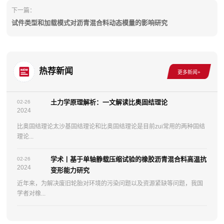
下一篇：
试件类型和加载模式对沥青混合料动态模量的影响研究
热荐新闻
土力学原理解析：一文解读比奥固结理论
02-26
2024
比奥固结理论太沙基固结理论和比奥固结理论是目前zui常用的两种固结
理论...
学术丨基于单轴静载压缩试验的橡胶沥青混合料高温抗
02-26
2024
变形能力研究
近年来，为解决废旧轮胎对环境的污染问题以及资源紧缺等问题，我国
学者对橡...