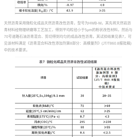
天然沥青采用微粒化成品天然沥青改性沥青，型号为HWB-W。其先将天然岩沥
青材料经物理研磨等工艺加工，得到平均粒径小于5μm的粉状改性材料，然后与
70号道路石油沥青混合、剪切得到均匀的成品改性沥青。其试验结果见表7，可
见该材料满足《沥青混合料改性添加剂第8部分：高模量剂》(JT/T860.8报批稿)
中的技术要求。