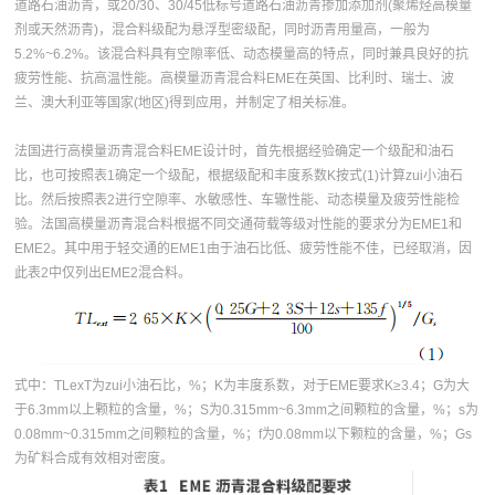
道路石油沥青，或20/30、30/45低标号道路石油沥青掺加添加剂(聚烯烃高模量
剂或天然沥青)，混合料级配为悬浮型密级配，同时沥青用量高，一般为
5.2%~6.2%。该混合料具有空隙率低、动态模量高的特点，同时兼具良好的抗
疲劳性能、抗高温性能。高模量沥青混合料EME在英国、比利时、瑞士、波
兰、澳大利亚等国家(地区)得到应用，并制定了相关标准。
法国进行高模量沥青混合料EME设计时，首先根据经验确定一个级配和油石
比，也可按照表1确定一个级配，根据级配和丰度系数K按式(1)计算zui小油石
比。然后按照表2进行空隙率、水敏感性、车辙性能、动态模量及疲劳性能检
验。法国高模量沥青混合料根据不同交通荷载等级对性能的要求分为EME1和
EME2。其中用于轻交通的EME1由于油石比低、疲劳性能不佳，已经取消，因
此表2中仅列出EME2混合料。
式中：TLexT为zui小油石比，%；K为丰度系数，对于EME要求K≥3.4；G为大
于6.3mm以上颗粒的含量，%；S为0.315mm~6.3mm之间颗粒的含量，%；s为
0.08mm~0.315mm之间颗粒的含量，%；f为0.08mm以下颗粒的含量，%；Gs
为矿料合成有效相对密度。