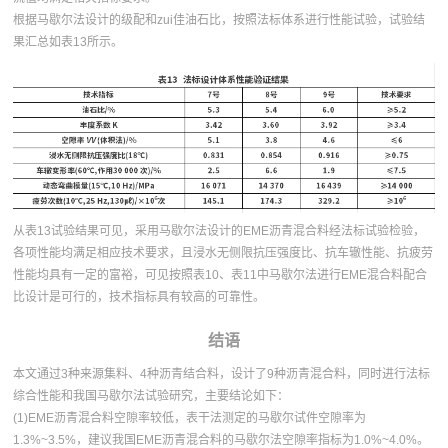
根据马歇尔法设计的级配和zui佳油石比，按照法标体系进行性能试验，试验结
果汇总如表13所示。
从表13试验结果可见，采用马歇尔法设计的EME沥青混合料经法标试验检验，
各项性能均满足相应技术要求，且浸水无侧限抗压强度比、抗车辙性能、抗疲劳
性能均具有一定的富裕，可见按照表10、表11中马歇尔法进行EME混合料配合
比设计是可行的，技术指标具有较高的可靠性。
结语
本文通过3种来源集料、4种沥青结合料，设计了9种沥青混合料，同时进行法标
综合性能和我国马歇尔法试验研究，主要结论如下：
(1)EME沥青混合料空隙率较低，表干法测定的马歇尔试件空隙率为
1.3%~3.5%，建议我国EME沥青混合料的马歇尔法空隙率指标为1.0%~4.0%。