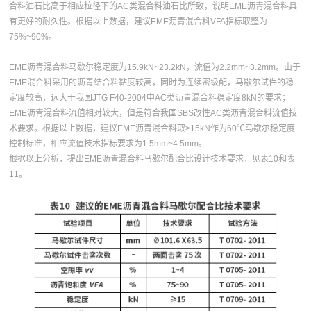
合料油石比高于相应粒径下的AC类混合料油石比所致，说明EME沥青混合料具
有更好的耐久性。根据以上数据，建议EME沥青混合料VFA指标取整为
75%~90%。
EME沥青混合料马歇尔稳定度为15.9kN~23.2kN，流值为2.2mm~3.2mm。由于
EME混合料采用的沥青结合料黏度较高，同时为连续密级配，马歇尔试件的稳
定度较高，远大于我国JTG F40-2004中AC类沥青混合料稳定度8kN的要求；
EME沥青混合料流值相对较大，但是符合我国SBS改性AC类沥青混合料流值技
术要求。根据以上数据，建议EME沥青混合料取≥15kN作为60℃马歇尔稳定度
控制标准，相应流值技术指标要求为1.5mm~4.5mm。
根据以上分析，提出EME沥青混合料马歇尔配合比设计技术要求，见表10和表
11。