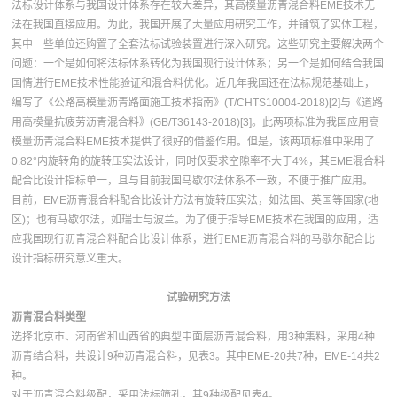
法标设计体系与我国设计体系存在较大差异，其高模量沥青混合料EME技术无
法在我国直接应用。为此，我国开展了大量应用研究工作，并铺筑了实体工程，
其中一些单位还购置了全套法标试验装置进行深入研究。这些研究主要解决两个
问题：一个是如何将法标体系转化为我国现行设计体系；另一个是如何结合我国
国情进行EME技术性能验证和混合料优化。近几年我国还在法标规范基础上，
编写了《公路高模量沥青路面施工技术指南》(T/CHTS10004-2018)[2]与《道路
用高模量抗疲劳沥青混合料》(GB/T36143-2018)[3]。此两项标准为我国应用高
模量沥青混合料EME技术提供了很好的借鉴作用。但是，该两项标准中采用了
0.82°内旋转角的旋转压实法设计，同时仅要求空隙率不大于4%，其EME混合料
配合比设计指标单一，且与目前我国马歇尔法体系不一致，不便于推广应用。
目前，EME沥青混合料配合比设计方法有旋转压实法，如法国、英国等国家(地
区)；也有马歇尔法，如瑞士与波兰。为了便于指导EME技术在我国的应用，适
应我国现行沥青混合料配合比设计体系，进行EME沥青混合料的马歇尔配合比
设计指标研究意义重大。
试验研究方法
沥青混合料类型
选择北京市、河南省和山西省的典型中面层沥青混合料，用3种集料，采用4种
沥青结合料，共设计9种沥青混合料，见表3。其中EME-20共7种，EME-14共2
种。
对于沥青混合料级配，采用法标筛孔，其9种级配见表4。