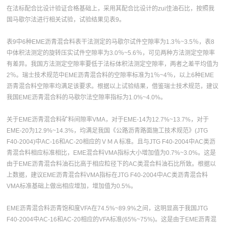
在法标配合比设计验证合格基础上，采用其配合比设计的zui佳油石比，按照我
国马歇尔法进行相关试验，试验结果见表9。
表9中6种EME沥青混合料表干法测定的马歇尔试件空隙率为1.3％~3.5％，表8
中体积法测定的旋转压实试件空隙率为3.0％~5.6％，可见两种方法测定空隙率
有差异。我国方法测定空隙率要低于法标体积法测定空隙率，两者之差平均值为
2％。瑞士技术规范中EME沥青混合料的空隙率标准为1％~4％，以上6种EME
沥青混合料空隙率均满足该要求。根据以上试验结果，借鉴瑞士技术规范，建议
我国EME沥青混合料的马歇尔法空隙率指标为1.0%~4.0%。
关于EME沥青混合料矿料间隙率VMA，对于EME-14为12.7%~13.7%，对于
EME-20为12.9%~14.3%，均满足我国《公路沥青路面施工技术规范》(JTG
F40-2004)中AC-16和AC-20相应的ＶＭＡ标准。且与JTG F40-2004中AC类沥
青混合料相应标准相比，EME混合料VMA指标大小增加值为0.7%~3.0%。这是
由于EME沥青混合料油石比高于相应粒径下的AC类混合料油石比所致。根据以
上数据，建议EME沥青混合料VMA指标在JTG F40-2004中AC类沥青混合料
VMA标准基础上做出相应增加，增加值为0.5%。
EME沥青混合料沥青饱和度VFA在74.5%~89.9%之间，这明显高于我国JTG
F40-2004中AC-16和AC-20相应的VFA标准(65%~75%)。这是由于EME沥青混