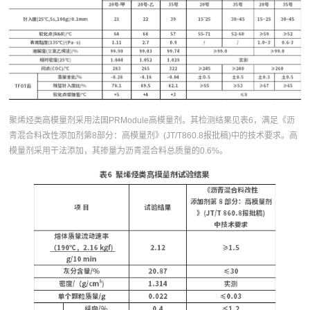
聚烯烃类高模量剂采用法国PRModule高模量剂。其检测结果见表6，满足《沥
青混合料改性添加剂第8部分：高模量剂》(JT/T860.8报批稿)中的技术要求。高
模量剂采用干法添加，其掺量为沥青混合料总质量的0.6%。