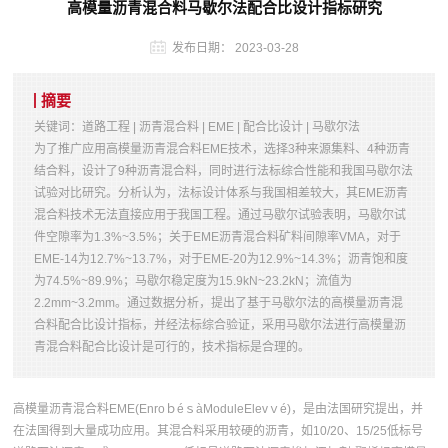
高模量沥青混合料马歇尔法配合比设计指标研究
发布日期：
2023-03-28
摘要
关键词：道路工程 | 沥青混合料 | EME | 配合比设计 | 马歇尔法
为了推广应用高模量沥青混合料EME技术，选择3种来源集料、4种沥青
结合料，设计了9种沥青混合料，同时进行法标综合性能和我国马歇尔法
试验对比研究。分析认为，法标设计体系与我国相差较大，其EME沥青
混合料技术无法直接应用于我国工程。通过马歇尔试验表明，马歇尔试
件空隙率为1.3%~3.5%；关于EME沥青混合料矿料间隙率VMA，对于
EME-14为12.7%~13.7%，对于EME-20为12.9%~14.3%；沥青饱和度
为74.5%~89.9%；马歇尔稳定度为15.9kN~23.2kN；流值为
2.2mm~3.2mm。通过数据分析，提出了基于马歇尔法的高模量沥青混
合料配合比设计指标，并经法标综合验证，采用马歇尔法进行高模量沥
青混合料配合比设计是可行的，技术指标是合理的。
高模量沥青混合料EME(EnroｂéｓàModuleElevｖé)，是由法国研究提出，并
在法国得到大量成功应用。其混合料采用较硬的沥青，如10/20、15/25低标号