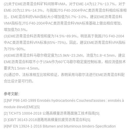
(2)关于EME沥青混合料矿料间隙率VMA，对于EME-14为12.7%~13.7%，对于
EME-20为12.9%~14.3%，与我国JTG F40-2004中AC类沥青混合料相应标准相
比，EME混合料的VMA指标大小增加值为0.7%~3.0%，建议EME沥青混合料
VMA指标在JTG F40-2004中AC类沥青混合料VMA标准基础上做出相应增加，
增加值为0.5%。
(3)EME沥青混合料沥青饱和度为74.5%~89.9%，明显高于我国JTG F40-2004
中AC类沥青混合料VFA标准(65%~75%)，因此，建议EME沥青混合料VFA指标
为75%~90%。
(4)EME沥青混合料马歇尔稳定度为15.9kN~23.2kN，流值为1.8~4.5mm，建议
EME沥青混合料取不小于15kN作为60℃马歇尔稳定度控制标准，相应流值技术
要求为1.5mm~4.5mm。
(5)通过中、法标准相互比较和验证，表明采用马歇尔法进行EME沥青混合料配
合比设计是可行的。
参考文献：
[1]NF P98-140-1999 Enrobés hydrocarbonés Couchesd'assises : enrobés à
module élevé(EME)[S]
[2] T/CHTS 10004-2018 公路高模量沥青路面施工技术指南[S].
[3 ]GB/T 36143-2018道路用高模量抗疲劳沥青混合料[S].
[4]NF EN 13924-1-2016 Bitumen and bituminous binders-Specification