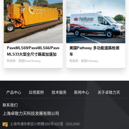
PaveMLS69/PaveMLS66/Pave
美国Pathway 多功能道路检测
MLS33大型全尺寸路面加速加
车
载测试设备
制造商：
英国PaveTesting
制造商：
美国Pathway
产品中心
应用案例
技术服务
新闻中心
关于卓致力天
道路现场检
案例
服务售后
新闻动态
公司简介
联系我们
上海卓致力天科技发展有限公司
沥青/沥青胶
测设备
视频
团队风采
行业洞察
企业文化
上海市浦东新区川桥路350号302室（201206）
结料测试设
沥青混合料
UTM升级
荣誉资质