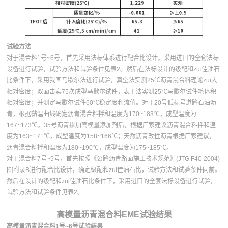
试验方法
对于混合料1号~6号，首先采用法标体系进行配合比设计。采用进口的全套法标
设备进行试验，试验方法和试验条件见表2。然后在法标设计的级配和zui佳油石
比条件下，采用我国马歇尔法进行试验，真空法实测25℃沥青混合料理论zui大
相对密度；双面击实75次成型马歇尔试件，表干法实测25℃马歇尔试件毛体积
相对密度；并测定马歇尔试件60℃稳定度和流值。对于20号低标号道路石油沥
青，根据黏温曲线确定沥青混合料拌和温度为170~183℃，成型温度为
167~173℃。35号沥青掺加高模量添加剂后，根据厂家建议沥青混合料拌和温
度为163~171℃，成型温度为158~166℃；天然沥青改性沥青根据厂家建议，
沥青混合料拌和温度为180~190℃，成型温度为175~185℃。
对于混合料7号~9号，首先按照《公路沥青路面施工技术规范》(JTG F40-2004)
[6]附录B进行配合比设计，确定级配和zui佳油石比，试验方法和试验条件同前。
然后在设计的级配和zui佳油石比条件下，采用进口的全套法标设备进行试验，
试验方法和试验条件见表2。
高模量沥青混合料EME试验结果
高模量沥青混合料1号~6号试验结果