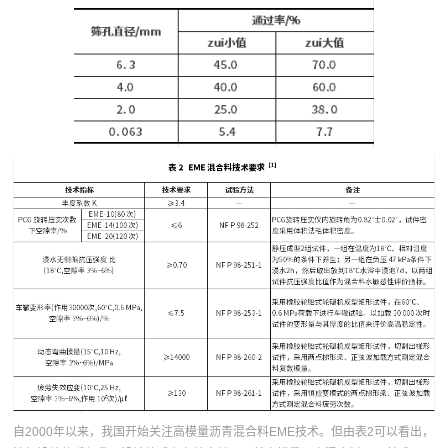
自2000年以来，我国开始关注高模量沥青混合料EME技术。但由表2可以看出，