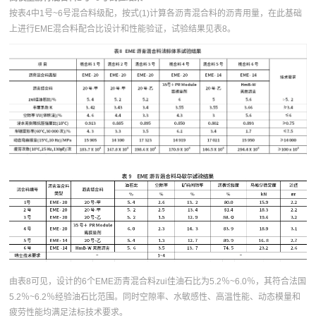
按表4中1号~6号混合料级配，按式(1)计算各沥青混合料的沥青用量，在此基础
上进行EME混合料配合比设计和性能验证，试验结果见表8。
由表8可见，设计的6个EME沥青混合料zui佳油石比为5.2％~6.0％，其符合法国
5.2％~6.2％经验油石比范围。同时空隙率、水敏感性、高温性能、动态模量和
疲劳性能均满足法标技术要求。