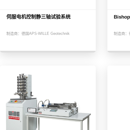
伺服电机控制静三轴试验系统
Bish
制造商：
德国APS-WILLE Geotechnik
制造商：