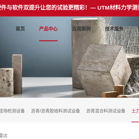
硬件与软件双提升让您的试验更精彩！— UTM材料力学测
首页
产品中心
应用案例
技术服务
现场检测设备
沥青/沥青胶结料测试设备
沥青混合料测试设备
土
雷达