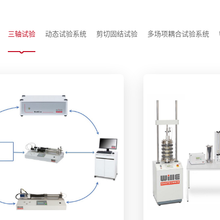
三轴试验
动态试验系统
剪切固结试验
多场项耦合试验系统