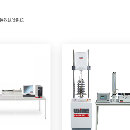
特殊试验系统