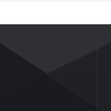
新闻中心
关于卓致力天
新闻动态
公司简介
行业洞察
企业文化
荣誉资质
社会活动
发展历程
合作伙伴