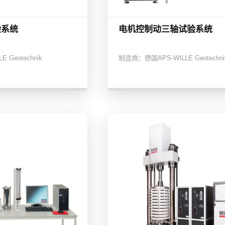
验系统
电机控制动三轴试验系统
E Geotechnik
制造商：
德国APS-WILLE Geotechni