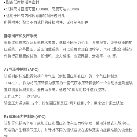
•
配备低摩擦活塞密封
•
试样尺寸直径可至100mm，高度可达200mm
•
适用于所有内部传感器的耐压过线孔
所需附件：配合不同试样的转接附件、试样制备组件
静态围压和反压系统
根据试验需求以及其他技术要求，选择不同压力范围、系统配置、设备材质的加
压系统。这些围压、反压加载系统，可以单独实现自动控制、也可以配合电脑软
件执行高精度的试验，如饱和、应力路径、应变路径、渗透率、K0 等。
A) 气压控制器 (APC)
该系列的标准配置包括产生气压（例如围压和孔压）的一个气压控制器
（APC），作为将气压转换为液压的一套气压水压转换囊和一个自动水量测量装
置以测量体积变化。全自动系统，通过PC和专用软件进行控制。
工作压力： 可达2MPa
输出压力通道数 : 2个，控制围压和反压 (可升级到3个，用来做非饱土试验)
B) 体积压力控制器 (VPC)
该配置包括两个用于施加反压和围压的体积压力控制器，采用注射式无脉冲泵，
可准确产生和调节压力，并针对不同的测试要求在各种范围内提供准确的流量控
制。