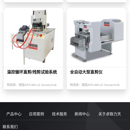
温控循环直剪/残剪试验系统
全自动大型直剪仪
制造商：
德国APS-WILLE Geotechnik
制造商：
德国APS-WILLE Geotechnik
产品中心
应用案例
技术服务
新闻中心
关于卓致力天
道路现场检
案例
服务售后
新闻动态
公司简介
联系我们