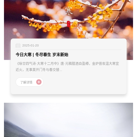
2025-01-20
今日大寒 | 冬尽春生 岁末新始
《咏廿四气诗·大寒十二月中》唐·元稹腊酒自盈樽，金炉兽炭温大寒宜
近火，无事莫开门冬与春交替...