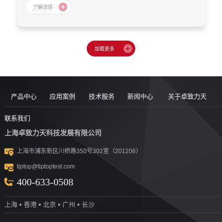
产品中心
应用案例
技术服务
新闻中心
关于卓致力天
道路现场检
案例
服务售后
新闻动态
公司简介
联系我们
上海卓致力天科技发展有限公司
沥青/沥青胶
测设备
视频
团队风采
行业洞察
企业文化
上海市浦东新区川桥路350号302室（201206）
结料测试设
沥青混合料
UTM升级
荣誉资质
tiptop@tiptoptest.com
土力学测试
测试设备
备
资料下载
社会活动
400-633-0508
岩石力学测
设备
技术答疑
发展历程
上海 ▪ 香港 ▪ 北京 ▪ 广州 ▪ 长沙
集料/水泥/混
试设备
合作伙伴