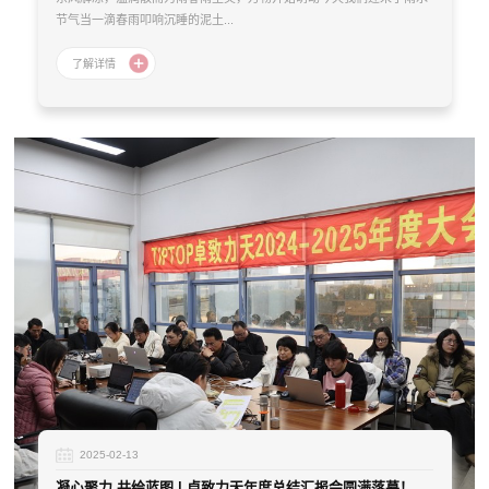
节气当一滴春雨叩响沉睡的泥土...
2025-02-13
凝心聚力 共绘蓝图 | 卓致力天年度总结汇报会圆满落幕！