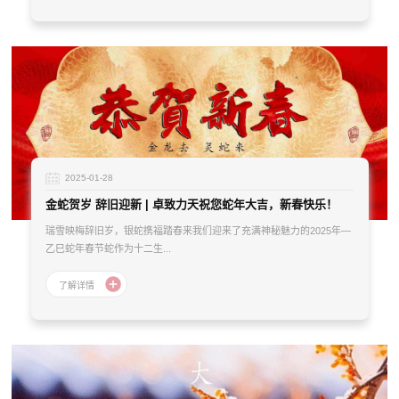
2025-01-28
金蛇贺岁 辞旧迎新 | 卓致力天祝您蛇年大吉，新春快乐！
瑞雪映梅辞旧岁，银蛇携福踏春来我们迎来了充满神秘魅力的2025年—
乙巳蛇年春节蛇作为十二生...