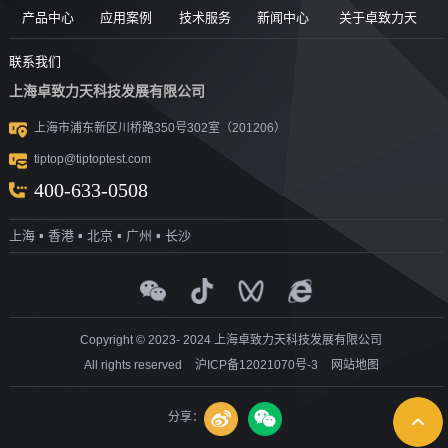
产品中心
应用案例
技术服务
新闻中心
关于卓致力天
道路现场检
案例
服务售后
新闻动态
公司简介
联系我们
上海卓致力天科技发展有限公司
沥青/沥青胶
测设备
视频
团队风采
行业洞察
企业文化
上海市浦东新区川桥路350号302室（201206）
结料测试设
沥青混合料
UTM升级
荣誉资质
tiptop@tiptoptest.com
土力学测试
测试设备
备
资料下载
社会活动
400-633-0508
岩石力学测
设备
技术答疑
发展历程
上海 ▪ 香港 ▪ 北京 ▪ 广州 ▪ 长沙
集料/水泥/混
试设备
合作伙伴
凝土测试设
实验室通用
测试设备
探地雷达
备
Copyright © 2023- 2024 上海卓致力天科技发展有限公司
All rights reserved
沪ICP备12021070号-3
网站地图
分享：