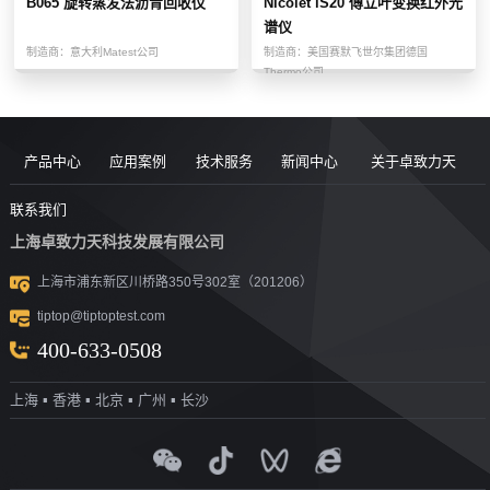
B065 旋转蒸发法沥青回收仪
Nicolet iS20 傅立叶变换红外光
谱仪
制造商：
意大利Matest公司
制造商：
美国赛默飞世尔集团德国
Thermo公司
产品中心
应用案例
技术服务
新闻中心
关于卓致力天
道路现场检
案例
服务售后
新闻动态
公司简介
联系我们
上海卓致力天科技发展有限公司
沥青/沥青胶
测设备
视频
团队风采
行业洞察
企业文化
上海市浦东新区川桥路350号302室（201206）
结料测试设
沥青混合料
UTM升级
荣誉资质
tiptop@tiptoptest.com
土力学测试
测试设备
备
资料下载
社会活动
400-633-0508
岩石力学测
设备
技术答疑
发展历程
上海 ▪ 香港 ▪ 北京 ▪ 广州 ▪ 长沙
集料/水泥/混
试设备
合作伙伴
凝土测试设
实验室通用