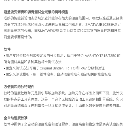
涵盖流变沥青和沥青测试全光谱的两种模型
成熟的智能铺设动态剪切流变计能够在很大的温度范围内，根据标准或通过经典
流变学方法分析未经修改和改进的沥青粘合剂和沥青。SMATWUE102E是满足
高测量要求的仪器，而SMATWE92则是专为沥青试验实验室的质量控制和日常
测量要求而设计的。
软件
•
用户友好型软件附带预定义的分步指示，适用于符合 AASHTO T315/T350 的
所有测试类型和多种其他标准测试方法
•
预定义测试方法可用于Original Binder、RTFO 和 PAV 分级和验证
•
预定义测试模板可用于线性检查、自动温度校准和验证相关的校准标准
方便装卸的独特配件
独特的温度控制单元是佩尔蒂埃加热系统，加热元件在样品上面和下面，此外仪
器的特点是工具管理器，这是一个完全无接触的自动工具识别和配置系统。它识
别测量系统和温度控制单位一旦连接到流变计，手动输入数据将成为过去的事。
全自动温度校准
软件中提供了全自动的温度校准和验证程序，温度精度和稳定性是沥青试验的关