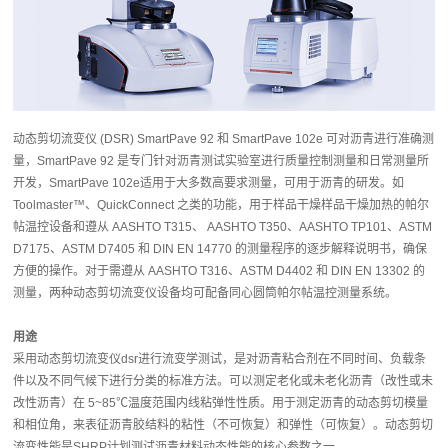
动态剪切流变仪 (DSR) SmartPave 92 和 SmartPave 102e 可对沥青进行准确测
量，SmartPave 92 是专门针对沥青测试实验室进行质量控制测量和日常测量所
开发，SmartPave 102e适用于大多数高要求测量，可用于沥青的研发。如
Toolmaster™、QuickConnect 之类的功能，用于样品干燥样品干燥加热的帕尔
帖温控设备和遵从 AASHTO T315、 AASHTO T350、AASHTO TP101、ASTM
D7175、ASTM D7405 和 DIN EN 14770 的测量程序的逐步解释说明书，确保
方便的操作。对于需遵从 AASHTO T316、ASTM D4402 和 DIN EN 13302 的
测量，两种动态剪切流变仪设备均可配备同心圆筒帕尔帖温控测量系统。
用途
采用动态剪切流变仪dsr进行流变学测试，是对沥青粘合剂在不同时间、负载条
件以及不同气候下进行分类的标准方法。可以测定老化或未老化沥青（改性或未
改性沥青）在 5~85℃温度范围内线粘弹性性质。用于测定沥青的动态剪切模量
和相位角，来表征沥青胶结料的粘性（不可恢复）和弹性（可恢复）。动态剪切
流变性能是SHRP计划测试沥青材料动态性能的核心参数之一。