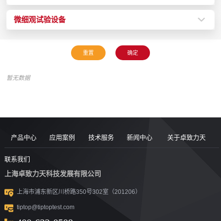
微细观试验设备
暂无数据
产品中心
应用案例
技术服务
新闻中心
关于卓致力天
道路现场检
案例
服务售后
新闻动态
公司简介
联系我们
上海卓致力天科技发展有限公司
沥青/沥青胶
测设备
视频
团队风采
行业洞察
企业文化
上海市浦东新区川桥路350号302室（201206）
结料测试设
沥青混合料
UTM升级
荣誉资质
tiptop@tiptoptest.com
土力学测试
测试设备
备
资料下载
社会活动