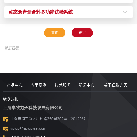
动态沥青混合料多功能试验系统
暂无数据
产品中心
应用案例
技术服务
新闻中心
关于卓致力天
道路现场检
案例
服务售后
新闻动态
公司简介
联系我们
上海卓致力天科技发展有限公司
沥青/沥青胶
测设备
视频
团队风采
行业洞察
企业文化
上海市浦东新区川桥路350号302室（201206）
结料测试设
沥青混合料
UTM升级
荣誉资质
tiptop@tiptoptest.com
土力学测试
测试设备
备
资料下载
社会活动