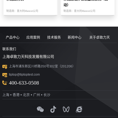
动）
制造商：
意大利Matest公司
制造商：
意大利Matest公司
产品中心
应用案例
技术服务
新闻中心
关于卓致力天
道路现场检
案例
服务售后
新闻动态
公司简介
联系我们
上海卓致力天科技发展有限公司
沥青/沥青胶
测设备
视频
团队风采
行业洞察
企业文化
上海市浦东新区川桥路350号302室（201206）
结料测试设
沥青混合料
UTM升级
荣誉资质
tiptop@tiptoptest.com
土力学测试
测试设备
备
资料下载
社会活动
400-633-0508
岩石力学测
设备
技术答疑
发展历程
上海 ▪ 香港 ▪ 北京 ▪ 广州 ▪ 长沙
集料/水泥/混
试设备
合作伙伴
凝土测试设
实验室通用