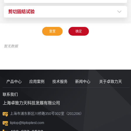
剪切固结试验
暂无数据
产品中心
应用案例
技术服务
新闻中心
关于卓致力天
道路现场检
案例
服务售后
新闻动态
公司简介
联系我们
上海卓致力天科技发展有限公司
沥青/沥青胶
测设备
视频
团队风采
行业洞察
企业文化
上海市浦东新区川桥路350号302室（201206）
结料测试设
沥青混合料
UTM升级
荣誉资质
tiptop@tiptoptest.com
土力学测试
测试设备
备
资料下载
社会活动