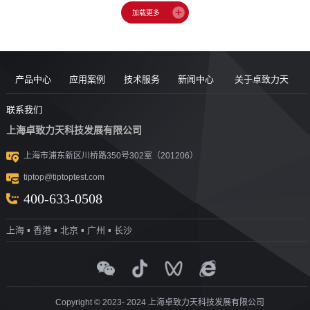
产品中心
应用案例
技术服务
新闻中心
关于卓致力天
道路现场检
案例
服务售后
新闻动态
公司简介
联系我们
上海卓致力天科技发展有限公司
沥青/沥青胶
测设备
视频
团队风采
行业洞察
企业文化
上海市浦东新区川桥路350号302室（201206）
结料测试设
沥青混合料
UTM升级
荣誉资质
tiptop@tiptoptest.com
土力学测试
测试设备
备
资料下载
社会活动
400-633-0508
岩石力学测
设备
技术答疑
发展历程
上海 ▪ 香港 ▪ 北京 ▪ 广州 ▪ 长沙
集料/水泥/混
试设备
合作伙伴
凝土测试设
实验室通用
测试设备
探地雷达
备
Copyright © 2023- 2024 上海卓致力天科技发展有限公司