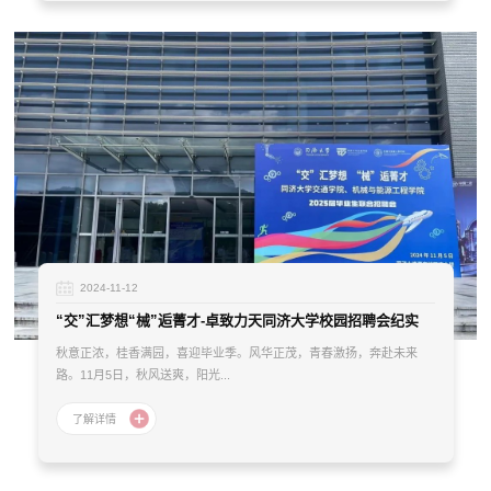
2024-11-12
“交”汇梦想“械”逅菁才-卓致力天同济大学校园招聘会纪实
秋意正浓，桂香满园，喜迎毕业季。风华正茂，青春激扬，奔赴未来
路。11月5日，秋风送爽，阳光...