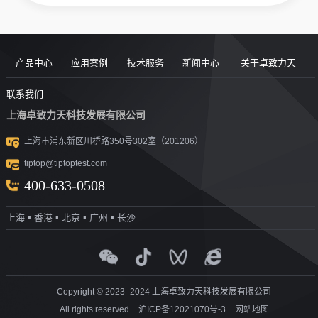
产品中心
应用案例
技术服务
新闻中心
关于卓致力天
道路现场检
案例
服务售后
新闻动态
公司简介
联系我们
上海卓致力天科技发展有限公司
沥青/沥青胶
测设备
视频
团队风采
行业洞察
企业文化
上海市浦东新区川桥路350号302室（201206）
结料测试设
沥青混合料
UTM升级
荣誉资质
tiptop@tiptoptest.com
土力学测试
测试设备
备
资料下载
社会活动
400-633-0508
岩石力学测
设备
技术答疑
发展历程
上海 ▪ 香港 ▪ 北京 ▪ 广州 ▪ 长沙
集料/水泥/混
试设备
合作伙伴
凝土测试设
实验室通用
测试设备
探地雷达
备
Copyright © 2023- 2024 上海卓致力天科技发展有限公司
All rights reserved
沪ICP备12021070号-3
网站地图