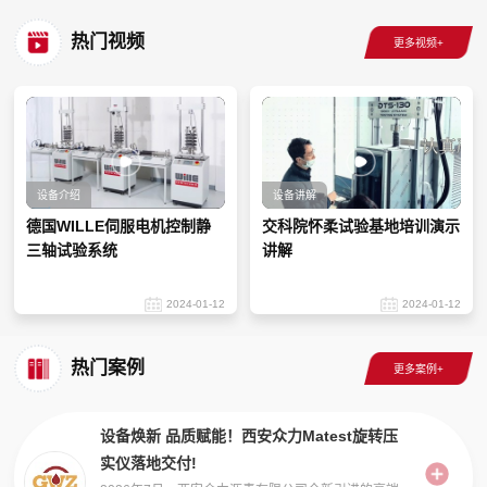
热门视频
设备介绍
设备讲解
德国WILLE伺服电机控制静
交科院怀柔试验基地培训演示
三轴试验系统
讲解
2024-01-12
2024-01-12
热门案例
设备焕新 品质赋能！西安众力Matest旋转压
实仪落地交付!