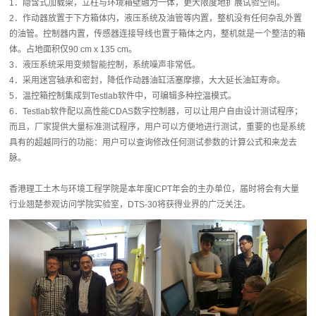
1．隐含式加载架，立柱与环境箱壁融为一体，更大限度地扩展试验空间。
2．作动器放置于下方箱体内，液压系统及油管等内置，整机没有任何杂乱外置
的油管。控制器内置，传感器连接导线也置于箱体之内，整机就是一个整洁的箱
体。占地面积仅90 cm x 135 cm。
3．液压系统采用变频智能控制，系统噪声非常低。
4．采用迷宫轴承和密封，降低作动器油缸活塞摩擦，大大延长油缸寿命。
5．温控箱控制集成到Testlab软件中，可编辑多种控温模式。
6．Testlab软件配以高性能CDAS数字控制器，可以让用户自由设计测试程序；
而且，厂家提供大量标准测试程序，用户可以方便地进行测试，重要的也是系统
具有的超越同行的功能：用户可以查询修改任何测试参数的计算公式和来龙去
脉。
香港理工土木与环境工程学院是本年度ICPT年会的主办单位，届时将会有大量
行业翘楚参观访问学院实验室，DTS-30将获得业界的广泛关注。