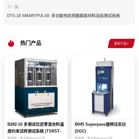
下一篇：
DTS-18 SMARTPULSE 多功能电机伺服路面材料动态测试系统
热门产品
B282-10 多测试位沥青混合料温
B045 Superpave旋转压实仪
度约束试样测试系统 (TSRST-
(SGC)
Multi...
制造商：
意大利Matest公司
制造商：
意大利Matest公司