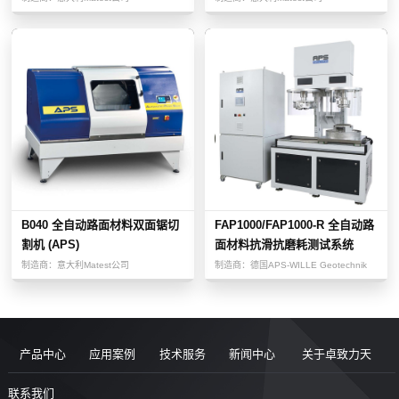
B040 全自动路面材料双面锯切
FAP1000/FAP1000-R 全自动路
割机 (APS)
面材料抗滑抗磨耗测试系统
Wehrw...
制造商：
意大利Matest公司
制造商：
德国APS-WILLE Geotechnik
产品中心
应用案例
技术服务
新闻中心
关于卓致力天
道路现场检
案例
服务售后
新闻动态
公司简介
联系我们