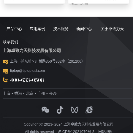
Thermo公司
产品中心
应用案例
技术服务
新闻中心
关于卓致力天
道路现场检
案例
服务售后
新闻动态
公司简介
联系我们
上海卓致力天科技发展有限公司
沥青/沥青胶
测设备
视频
团队风采
行业洞察
企业文化
上海市浦东新区川桥路350号302室（201206）
结料测试设
沥青混合料
UTM升级
荣誉资质
tiptop@tiptoptest.com
土力学测试
测试设备
备
资料下载
社会活动
400-633-0508
岩石力学测
设备
技术答疑
发展历程
上海 ▪ 香港 ▪ 北京 ▪ 广州 ▪ 长沙
集料/水泥/混
试设备
合作伙伴
凝土测试设
实验室通用
测试设备
探地雷达
备
Copyright © 2023- 2024 上海卓致力天科技发展有限公司
All rights reserved
沪ICP备12021070号-3
网站地图