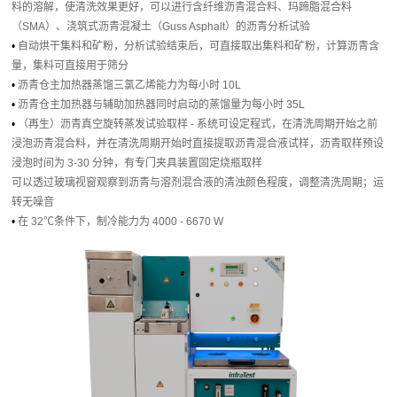
料的溶解，使清洗效果更好，可以进行含纤维沥青混合料、玛蹄脂混合料
（SMA）、浇筑式沥青混凝土（Guss Asphalt）的沥青分析试验
•
自动烘干集料和矿粉，分析试验结束后，可直接取出集料和矿粉，计算沥青含
量，集料可直接用于筛分
•
沥青仓主加热器蒸馏三氯乙烯能力为每小时 10L
•
沥青仓主加热器与辅助加热器同时启动的蒸馏量为每小时 35L
•
（再生）沥青真空旋转蒸发试验取样 - 系统可设定程式，在清洗周期开始之前
浸泡沥青混合料，并在清洗周期开始时直接提取沥青混合液试样，沥青取样预设
浸泡时间为 3-30 分钟，有专门夹具装置固定烧瓶取样
可以透过玻璃视窗观察到沥青与溶剂混合液的清浊颜色程度，调整清洗周期；运
转无噪音
•
在 32℃条件下，制冷能力为 4000 - 6670 W