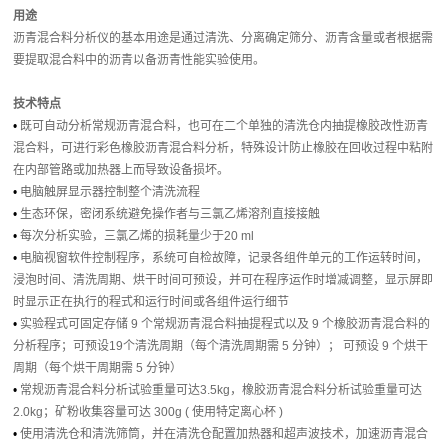
用途
沥青混合料分析仪的基本用途是通过清洗、分离确定筛分、沥青含量或者根据需
要提取混合料中的沥青以备沥青性能实验使用。
技术特点
•
既可自动分析常规沥青混合料，也可在二个单独的清洗仓内抽提橡胶改性沥青
混合料，可进行彩色橡胶沥青混合料分析，特殊设计防止橡胶在回收过程中粘附
在内部管路或加热器上而导致设备损坏。
•
电脑触屏显示器控制整个清洗流程
•
生态环保，密闭系统避免操作者与三氯乙烯溶剂直接接触
•
每次分析实验，三氯乙烯的损耗量少于20 ml
•
电脑视窗软件控制程序，系统可自检故障，记录各组件单元的工作运转时间，
浸泡时间、清洗周期、烘干时间可预设，并可在程序运作时增减调整，显示屏即
时显示正在执行的程式和运行时间或各组件运行细节
•
实验程式可固定存储 9 个常规沥青混合料抽提程式以及 9 个橡胶沥青混合料的
分析程序；可预设19个清洗周期（每个清洗周期需 5 分钟）； 可预设 9 个烘干
周期（每个烘干周期需 5 分钟）
•
常规沥青混合料分析试验重量可达3.5kg，橡胶沥青混合料分析试验重量可达
2.0kg；矿粉收集容量可达 300g ( 使用特定离心杯 )
•
使用清洗仓和清洗筛筒，并在清洗仓配置加热器和超声波技术，加速沥青混合