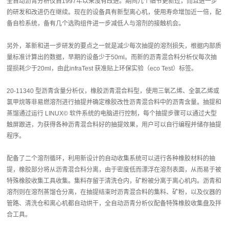
全自动沥青分析仪自1997年以来没有改进。期间几个细节更新过，而且进一步
的研发和改进仍在继续。现在的设备具有新型离心机，使用寿命增加近一倍，配
备自检系统，备有几个选购组件进一步减低人与溶剂的接触机会。
另外，革新和进一步研发的要点之一就是减少每次抽提的溶剂损失，根据内部质
量标准计算出的数据，早期的设备少于50ml。而新的沥青混合料分析仪每次抽
提损耗少于20ml，由此infraTest 获准贴上环保实验（eco Test）标签。
20-11340 型沥青含量分析仪，橡胶沥青混合料型，使用三氧乙烯、全氯乙烯或
氯甲烷等非易燃溶剂进行抽提并确定橡胶改性沥青混合料中的沥青含量。抽提和
蒸馏通过运行 LINUX© 软件系统的电脑进行控制，每个抽提步骤可以通过大型
触屏跟进，为获得各种沥青混合料好的抽提效果，用户可以自行编程并储存抽提
程序。
配备了二个溶剂循环，利用新设计的自动收集系统可以进行各种橡胶材料的抽
提，橡胶部分将从沥青混合料分离，由于密度低而漂浮在溶剂表面，从而易于被
特殊橡胶收集工具收集。集料存留于清洗仓内，矿粉被分离于离心机内。沥青和
溶剂则在溶剂蒸馏仓分离，在抽提结束时沥青混合料的集料、矿粉，以及仪器的
管路、清洗仓和离心机都自动烘干，全自动沥青分析仪配备特殊橡胶收集盘及拌
合工具。