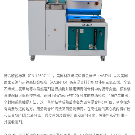
符合欧盟标准（EN 12697-1），美国材料与试验协会标准（ASTM）以及美国
国家公路与运输商协会标准（AASHTO）沥青混合料分析器使用三氯乙烯、全氯
乙烯或二氯甲烷等非易燃溶剂进行抽提并确定沥青混合料中的沥青含量。标准版
系统配备可编程控制器。德国 infraTest 已有 20 多年的成功经验，1997年推出
全封闭系统抽提方法，这一革新技术成熟后命名为沥青混合料分析仪，至今很少
有需要改进的地方。用清洗仓和清洗筛筒清洗沥青，在高性能的离心机内将矿粉
和沥青/溶剂混合液分离，通过蒸馏装置将沥青和溶剂分离，将集料和矿粉烘干
并回收溶剂。