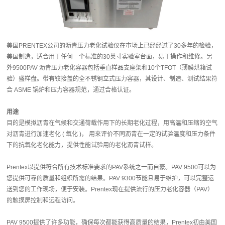
美国PRENTEX公司的沥青压力老化试验仪在市场上已经经过了30多年的检验，
美国制造，适合用于任何一个标准的30英寸实验室台面，易于操作和维修。另
外9500PAV 沥青压力老化容器包括垂直样品支座架和10个TFOT（薄膜烘箱试
验）盛样盘。带有铰接盖的全不锈钢立式压力容器，其设计、制造、测试结果符
合 ASME 锅炉和压力容器规范，通过合格认证。
用途
目的是模拟沥青在气候和交通荷载作用下的长期老化过程，用高温和压缩的空气
对沥青进行加速老化 ( 氧化 )， 用来评价不同沥青在一定的试验温度和压力条件
下的抗氧化老化能力，提供性能试验用的老化沥青试样。
Prentex以提供符合所有技术标准要求的PAV系统之一而自豪。PAV 9500可以为
您提供可靠的质量和组织所需的结果。PAV 9300节能且易于维护，可以完整运
送到您的工作现场，便于安装。 Prentex现在提供流行的压力老化容器（PAV）
的触摸屏控制和远程访问。
PAV 9500提供了许多功能，确保每次都能获得高质量的结果，Prentex初由美国