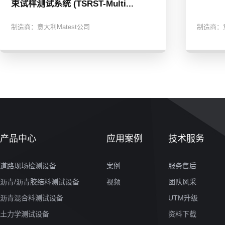
束试样测试系统 (TSRST-Multi...
制造商：
意大利Matest公司
制造商：
产品中心
应用案例
技术服务
道路现场检测设备
案例
服务售后
沥青/沥青胶结料测试设备
视频
团队风采
沥青混合料测试设备
UTM升级
土力学测试设备
资料下载