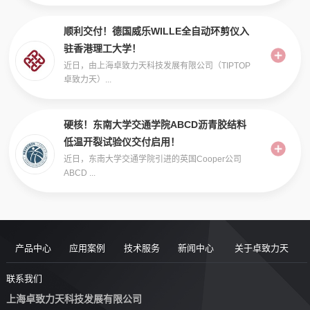
顺利交付！德国威乐WILLE全自动环剪仪入
驻香港理工大学！
近日，由上海卓致力天科技发展有限公司（TIPTOP
卓致力天）...
硬核！东南大学交通学院ABCD沥青胶结料
低温开裂试验仪交付启用！
近日，东南大学交通学院引进的英国Cooper公司
ABCD ...
产品中心
应用案例
技术服务
新闻中心
关于卓致力天
道路现场检
案例
服务售后
新闻动态
公司简介
联系我们
上海卓致力天科技发展有限公司
沥青/沥青胶
测设备
视频
团队风采
行业洞察
企业文化