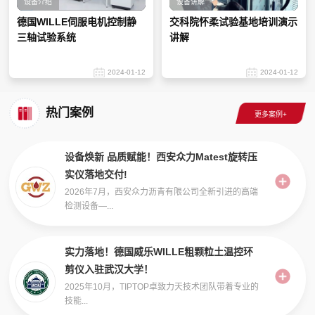
设备介绍
设备讲解
德国WILLE伺服电机控制静
交科院怀柔试验基地培训演示
三轴试验系统
讲解
2024-01-12
2024-01-12
热门案例
设备焕新 品质赋能！西安众力Matest旋转压
实仪落地交付!
2026年7月，西安众力沥青有限公司全新引进的高端
检测设备—...
实力落地！德国威乐WILLE粗颗粒土温控环
剪仪入驻武汉大学！
2025年10月，TIPTOP卓致力天技术团队带着专业的
技能...