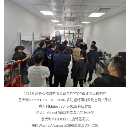
12月贵州黔和物流有限公司自TIPTOP卓致力天选购的
意大利Matest DTS-130 130kN 多功能路面材料动态测试系统
意大利Matest B045-01旋转压实仪
意大利Matest B003沥青混合料分析仪
意大利Matest B065旋转蒸发仪
美国Waters Alliance e2695凝胶渗透色谱仪