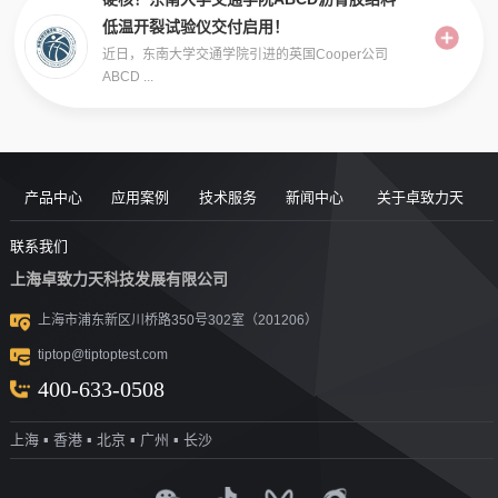
低温开裂试验仪交付启用！
近日，东南大学交通学院引进的英国Cooper公司
ABCD ...
产品中心
应用案例
技术服务
新闻中心
关于卓致力天
道路现场检
案例
服务售后
新闻动态
公司简介
联系我们
上海卓致力天科技发展有限公司
沥青/沥青胶
测设备
视频
团队风采
行业洞察
企业文化
上海市浦东新区川桥路350号302室（201206）
结料测试设
沥青混合料
UTM升级
荣誉资质
tiptop@tiptoptest.com
土力学测试
测试设备
备
资料下载
社会活动
400-633-0508
岩石力学测
设备
技术答疑
发展历程
上海 ▪ 香港 ▪ 北京 ▪ 广州 ▪ 长沙
集料/水泥/混
试设备
合作伙伴