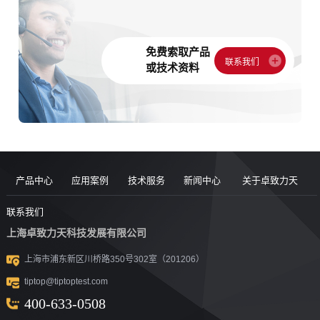
免费索取产品
或技术资料
产品中心
应用案例
技术服务
新闻中心
关于卓致力天
道路现场检
案例
服务售后
新闻动态
公司简介
联系我们
上海卓致力天科技发展有限公司
沥青/沥青胶
测设备
视频
团队风采
行业洞察
企业文化
上海市浦东新区川桥路350号302室（201206）
结料测试设
沥青混合料
UTM升级
荣誉资质
tiptop@tiptoptest.com
土力学测试
测试设备
备
资料下载
社会活动
400-633-0508