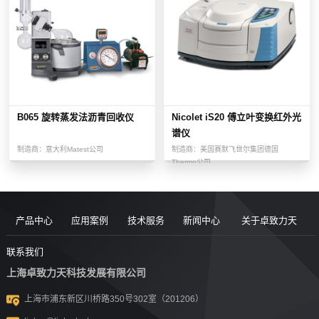
B065 旋转蒸发法沥青回收仪
Nicolet iS20 傅立叶变换红外光
谱仪
制造商：
意大利Matest公司
制造商：
美国赛默飞世尔集团德国
Thermo公司
产品中心
应用案例
技术服务
新闻中心
关于卓致力天
道路现场检
案例
服务售后
新闻动态
公司简介
联系我们
上海卓致力天科技发展有限公司
沥青/沥青胶
测设备
视频
团队风采
行业洞察
企业文化
上海市浦东新区川桥路350号302室（201206）
结料测试设
沥青混合料
UTM升级
荣誉资质