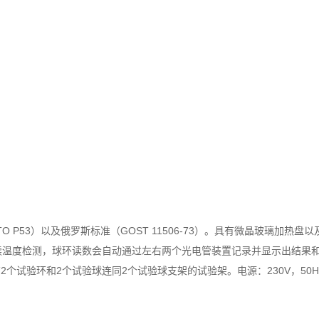
TO P53）以及俄罗斯标准（GOST 11506-73）。具有微晶玻璃加热盘
续温度检测，球环读数会自动通过左右两个光电管装置记录并显示出结果
配有2个试验环和2个试验球连同2个试验球支架的试验架。电源：230V，50