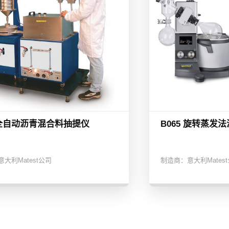
8 全自动沥青混合料抽提仪
B065 旋转蒸发
意大利Matest公司
制造商：
意大利Mates