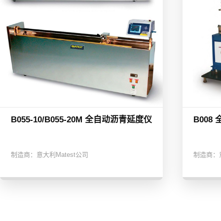
B055-10/B055-20M 全自动沥青延度仪
B00
制造商：
意大利Matest公司
制造商：