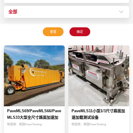
全部
PaveMLS69/PaveMLS66/Pave
PaveMLS11小型1/3尺寸路面加
MLS33大型全尺寸路面加速加
速加载测试设备
载...
制造商：
英国PaveTesting
制造商：
英国PaveTesting