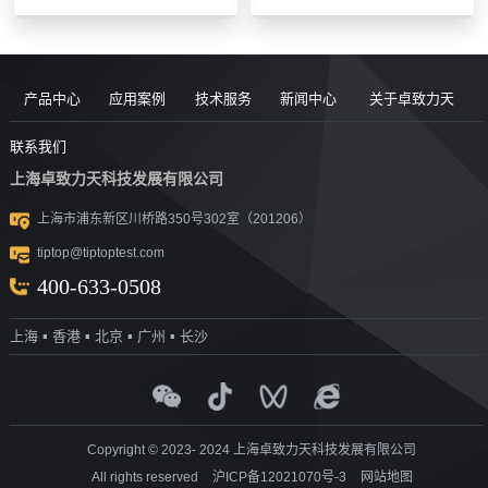
产品中心
应用案例
技术服务
新闻中心
关于卓致力天
道路现场检
案例
服务售后
新闻动态
公司简介
联系我们
上海卓致力天科技发展有限公司
沥青/沥青胶
测设备
视频
团队风采
行业洞察
企业文化
上海市浦东新区川桥路350号302室（201206）
结料测试设
沥青混合料
UTM升级
荣誉资质
tiptop@tiptoptest.com
土力学测试
测试设备
备
资料下载
社会活动
400-633-0508
岩石力学测
设备
技术答疑
发展历程
上海 ▪ 香港 ▪ 北京 ▪ 广州 ▪ 长沙
集料/水泥/混
试设备
合作伙伴
凝土测试设
实验室通用
测试设备
探地雷达
备
Copyright © 2023- 2024 上海卓致力天科技发展有限公司
All rights reserved
沪ICP备12021070号-3
网站地图