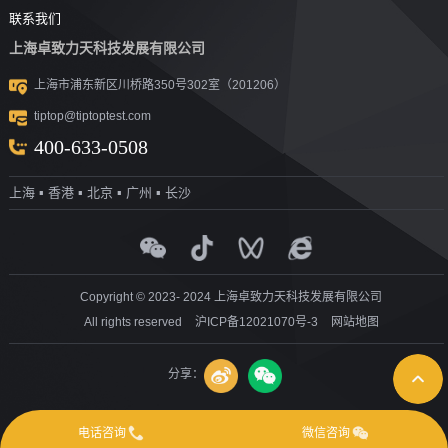
道路现场检
案例
服务售后
新闻动态
公司简介
联系我们
上海卓致力天科技发展有限公司
沥青/沥青胶
测设备
视频
团队风采
行业洞察
企业文化
上海市浦东新区川桥路350号302室（201206）
结料测试设
沥青混合料
UTM升级
荣誉资质
tiptop@tiptoptest.com
土力学测试
测试设备
备
资料下载
社会活动
400-633-0508
岩石力学测
设备
技术答疑
发展历程
上海 ▪ 香港 ▪ 北京 ▪ 广州 ▪ 长沙
集料/水泥/混
试设备
合作伙伴
凝土测试设
实验室通用
测试设备
探地雷达
备
Copyright © 2023- 2024 上海卓致力天科技发展有限公司
All rights reserved
沪ICP备12021070号-3
网站地图
分享：
电话咨询
微信咨询