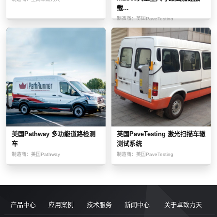
载...
制造商：
英国PaveTesting
美国Pathway 多功能道路检测
英国PaveTesting 激光扫描车辙
车
测试系统
制造商：
美国Pathway
制造商：
英国PaveTesting
产品中心
应用案例
技术服务
新闻中心
关于卓致力天