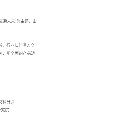
动交通未来”为主题，由
者、行业伙伴深入交
务、更全面的产品矩
材料分会
研究院