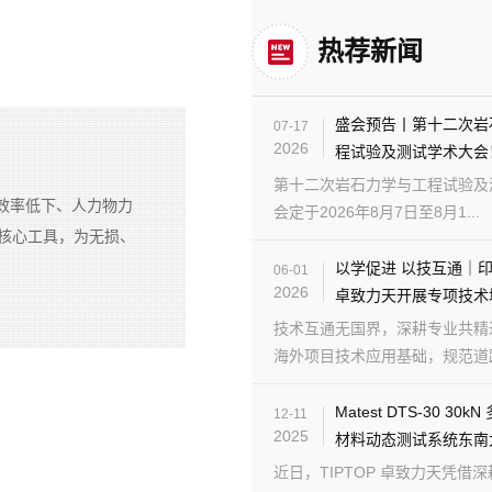
热荐新闻
盛会预告丨第十二次岩
07-17
2026
程试验及测试学术大会
第十二次岩石力学与工程试验及
效率低下、人力物力
会定于2026年8月7日至8月1...
核心工具，为无损、
以学促进 以技互通｜
06-01
2026
卓致力天开展专项技术
技术互通无国界，深耕专业共精
海外项目技术应用基础，规范道路检
Matest DTS-30 30
12-11
2025
材料动态测试系统东南
近日，TIPTOP 卓致力天凭借深耕