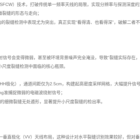
连续波（SFCW）技术，打破传统单一频率天线的局限，实现分辨率与探测深度
微裂缝的形态与走向；
的裂缝检测中表现尤为突出，真正实现“看得清、也看得深”，破解二者
射信号会变得微弱，甚至被环境背景噪声完全淹没，导致“裂缝实际存在，
在小尺度裂缝检测中面临的核心瓶颈。
5路HH极化），通道间距仅为2.5cm，构建起高密度采样网格，大幅提升信
ng准捕捉微弱的电磁波绕射信号；
”的细微裂缝无处遁形，显著提升小尺度裂缝的检出率。
一垂直极化（VV）天线布局，这种设计对水平裂缝识别效果较好，但对