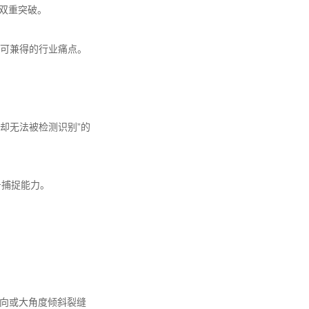
的双重突破。
不可兼得的行业痛点。
却无法被检测识别”的
号捕捉能力。
垂向或大角度倾斜裂缝