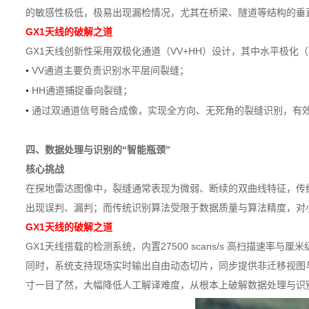
的敏感性极低，极易出现漏检情况，尤其在桥梁、隧道等结构的垂
GX1天线的破解之道
GX1天线创新性采用双极化通道（VV+HH）设计，其中水平极
VV通道主要负责识别水平层间裂缝
；
•
HH通道捕捉垂向裂缝
；
•
通过双通道信号融合成像，实现全方向、无死角的裂缝识别，有
•
四、数据处理与识别的“智能瓶颈”
核心挑战
在探地雷达图像中，裂缝通常表现为微弱、断续的双曲线特征，传
出现误判、漏判；而传统识别算法受限于数据质量与算法精度，对小
GX1天线的破解之道
GX1天线搭载的检测系统，内置27500 scans/s 高扫描速
同时，系统支持现场实时输出自由动态切片，同步提供非迁移视图
寸一目了然，大幅降低人工解译难度，从根本上破解数据处理与识