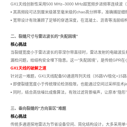
GX1天线创新性采用500 MHz–3000 MHz超宽频步进频率
其高频段可达到厘米级甚至毫米级的chao高分辨率，准确捕捉细
•
宽带设计有效兼顾了足够的穿透深度，在混凝土、沥青等浅层结构
•
二、裂缝尺寸与雷达波长的“失配困境”
核心挑战
当裂缝宽度小于雷达波长的菲涅尔带直径时，雷达发射的电磁波反
漏检问题，给结构安全埋下隐患。这一“失配困境”，是传统GPR
GX1天线的破解之道
针对这一难题，GX1天线配备50通道阵列天线（35路VV极化+1
即便裂缝宽度小于传统理论检测极限，也能通过空间过采样技术ji
•
同时，结合高信噪比成像算法，有效过滤背景噪声，让原本“隐形
•
三、垂向裂缝的“方向盲区”难题
核心挑战
传统多通道探地雷达为节省设备空间、简化结构设计，大多采用单