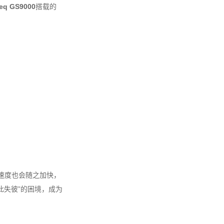
eq GS9000
搭载的
速度也会随之加快，
此失彼”的困境，成为