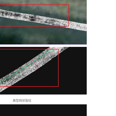
典型网状裂纹