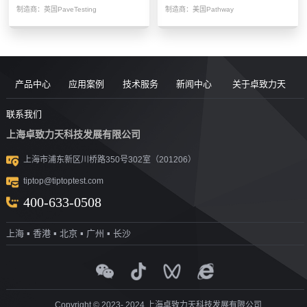
载测试设备
制造商：
英国PaveTesting
制造商：
美国Pathway
产品中心
应用案例
技术服务
新闻中心
关于卓致力天
道路现场检
案例
服务售后
新闻动态
公司简介
联系我们
上海卓致力天科技发展有限公司
沥青/沥青胶
测设备
视频
团队风采
行业洞察
企业文化
上海市浦东新区川桥路350号302室（201206）
结料测试设
沥青混合料
UTM升级
荣誉资质
tiptop@tiptoptest.com
土力学测试
测试设备
备
资料下载
社会活动
400-633-0508
岩石力学测
设备
技术答疑
发展历程
上海 ▪ 香港 ▪ 北京 ▪ 广州 ▪ 长沙
集料/水泥/混
试设备
合作伙伴
凝土测试设
实验室通用
测试设备
探地雷达
备
Copyright © 2023- 2024 上海卓致力天科技发展有限公司