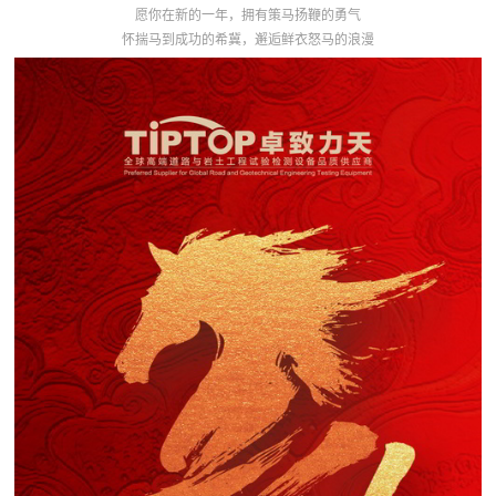
愿你在新的一年，拥有策马扬鞭的勇气
怀揣马到成功的希冀，邂逅鲜衣怒马的浪漫