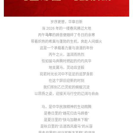
岁序更替，华章日新
当 2026 年的一缕春风拂过大地
丙午
马年
的蹄音便踏碎了冬日的余寒
带着炽热的希冀与蓬勃的生机，奔赴人间烟火
这是一个承载着力量与浪漫的年份
丙午之火，温润而热烈
恰如骏马奔腾时燃起的灼灼风华
地支属马，灵动且坚毅
宛若时光长河中不驻足的追梦身影
在这个辞旧迎新的时刻
我们挥别乙巳灵蛇的蜿蜒沉淀
以昂扬之姿，迎接天马行空的辽阔与自由
马，是中华民族精神的生动图腾
是春日里的“踏花归去马蹄香”
是夏日里的“快马加鞭未下鞍”
是秋日里的“古道西风瘦马”的从容