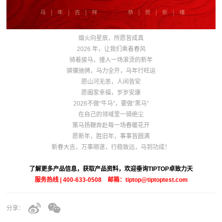
烟火向星辰，所愿皆成真
2026 年，让我们乘着春风
骑着骏马，撞入一场滚烫的新年
骐骥驰骋，马力全开，马年行旺运
愿山河无恙，人间皆安
愿阖家幸福，岁岁安康
2026不做“牛马”，要做“黑马”
在自己的领域里一骑绝尘
策马扬鞭奔赴每一场春暖花开
愿新年，胜旧年，事事皆圆满
新春大吉，万事顺遂，行稳致远，马到功成！
了解更多产品信息，获取产品资料，欢迎垂询TIPTOP卓致力天
服务热线 | 400-633-0508 邮箱：tiptop@tiptoptest.com
分享：