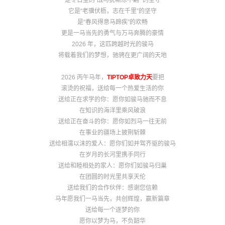
是冬日里的“战马犹嘶冻不翻” 的坚守
它是“老骥伏枥，志在千里”的坚守
是“春风得意马蹄疾”的欢畅
更是一马当先的勇气与万马奔腾的豪情
2026 年，这匹跨越时光的骏马
将载着我们的梦想，驰骋在更广阔的天地
2026 丙午马年，
TIPTOP卓致力天
要把
滚烫的祝福，送给每一个热爱生活的你
送给正在求学的你：愿你如骏马驰而不息
在知识的海洋里乘风破浪
送给正在奋斗的你：愿你如烈马一往无前
在事业的疆场上披荆斩棘
送给相濡以沫的爱人：愿你们如并驾齐驱的骏马
在岁月的长河里携手同行
送给和睦相处的家人：愿你们如骏马归巢
在团圆的时光里共享天伦
送给我们的合作伙伴：感谢您信赖
马年愿我们一马当先，共创辉煌，赢新篇章
送给每一个逐梦的你
愿你以梦为马，不负韶华