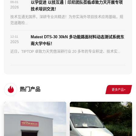
以学促进 以技互通｜印尼团队莅临卓致力天开展专项
06-01
2026
技术培训交流！
技术互通无国界，深耕专业共精进！为夯实海外项目技术应用基础，规
范道路检...
Matest DTS-30 30kN 多功能路面材料动态测试系统东
12-11
2025
南大学中标！
近日，TIPTOP 卓致力天凭借深耕行业 20 多年的专业积淀、技术实...
热门产品