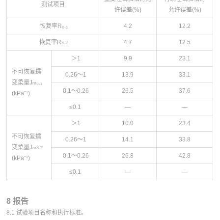
测试项目
许误差(%)
允许误差(%)
恢复率
R₀.₁
4.2
12.2
恢复率
R
4.7
12.5
3.2
＞1
9.9
23.1
不可恢复蠕
0.26～1
13.9
33.1
变柔量
J
₀
.
₁
nr
0.1～0.26
26.5
37.6
(kPa⁻¹)
≤0.1
—
—
＞1
10.0
23.4
不可恢复蠕
0.26～1
14.1
33.8
变柔量
J
nr3.2
0.1～0.26
26.8
42.8
(kPa⁻¹)
≤0.1
—
—
8 报告
8.1 试验项目名称和执行标准。