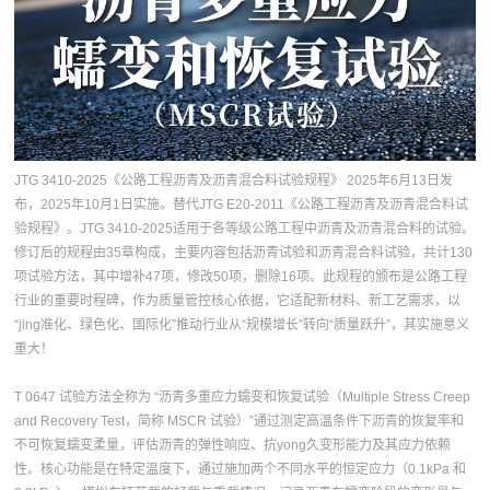
JTG 3410-2025《公路工程沥青及沥青混合料试验规程》 2025年6月13日发
布，2025年10月1日实施。替代JTG E20-2011《公路工程沥青及沥青混合料试
验规程》。JTG 3410-2025适用于各等级公路工程中沥青及沥青混合料的试验。
修订后的规程由35章构成，主要内容包括沥青试验和沥青混合料试验，共计130
项试验方法，其中增补47项，修改50项，删除16项。此规程的颁布是公路工程
行业的重要时程碑，作为质量管控核心依据，它适配新材料、新工艺需求，以
“jing准化、绿色化、国际化”推动行业从“规模增长”转向“质量跃升”，其实施意义
重大！
T 0647 试验方法全称为 “沥青多重应力蠕变和恢复试验（Multiple Stress Creep
and Recovery Test，简称 MSCR 试验）”通过测定高温条件下沥青的恢复率和
不可恢复蠕变柔量，评估沥青的弹性响应、抗yong久变形能力及其应力依赖
性。核心功能是在特定温度下，通过施加两个不同水平的恒定应力（0.1kPa 和