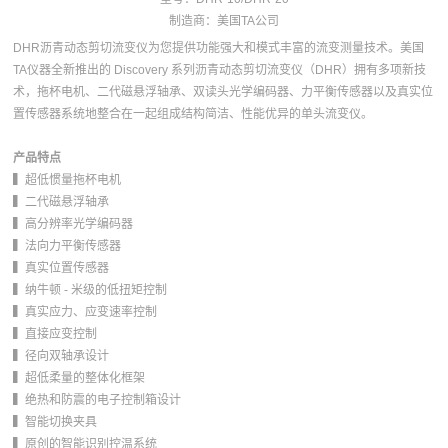
制造商：美国TA公司
DHR沥青动态剪切流变仪为您提供功能强大和模式丰富的流变测量技术。美国
TA仪器全新推出的 Discovery 系列沥青动态剪切流变仪（DHR）拥有多项新技
术，拖杯电机、二代磁悬浮轴承、双读头光学编码器、力平衡传感器以及真实位
置传感器系统地整合在一起组成结构简洁、性能优异的单头流变仪。
产品特点
▍超低惯量拖杯电机
▍二代磁悬浮轴承
▍高分辨率光学编码器
▍法向力平衡传感器
▍真实位置传感器
▍纳牛顿 - 米级的低扭矩控制
▍真实应力、应变速率控制
▍直接应变控制
▍径向双轴承设计
▍超低柔量的整体化框架
▍绝热和防震的电子控制箱设计
▍智能切换夹具
▍原创的智能识别控温系统