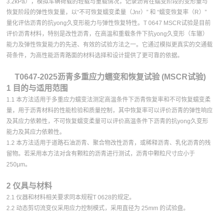
3.2kPa），模拟车辆荷载的轻载与重载情况，记录沥青在蠕变阶段的变形量与
恢复阶段的弹性恢复量，以“不可恢复蠕变柔量（Jnr）” 和 “蠕变恢复率（R）”
量化评估沥青的抗yong久变形能力与弹性恢复特性。T 0647 MSCR试验是目前
评价沥青材料，特别是改性沥青，在高温和重载条件下抗yong久变形（车辙）
能力及弹性恢复能力的先进、有效的试验方法之一。它通过模拟更真实的交通载
荷条件，为高性能沥青路面的材料选择和设计提供了更可靠的依据。
T0647-2025沥青多重应力蠕变和恢复试验 (MSCR试验)
1 目的与适用范围
1.1 本方法适用于多重应力蠕变法测定高温条件下沥青恢复率和不可恢复蠕变柔
量，用于沥青材料的性能检验和质量控制，其中恢复率可以评价沥青的弹性响应
及其应力依赖性，不可恢复蠕变柔量可以评价高温条件下沥青的抗yong久变形
能力及其应力依赖性。
1.2 本方法适用于道路石油沥青、聚合物改性沥青，或稀释沥青、乳化沥青的残
留物。若采用本方法对含有颗粒的沥青进行测试，沥青中颗粒尺寸应小于
250μm。
2 仪具与材料
2.1 仪器和材料相关要求同本规程T 0628的规定。
2.2 动态剪切流变仪采用应力控制模式，采用直径为 25mm 的试验盘。