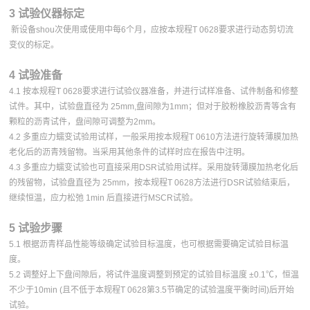
3 试验仪器标定
新设备shou次使用或使用中每6个月，应按本规程T 0628要求进行动态剪切流
变仪的标定。
4 试验准备
4.1 按本规程T 0628要求进行试验仪器准备，并进行试样准备、试件制备和修整
试件。其中，试验盘直径为 25mm,盘间隙为1mm；但对于胶粉橡胶沥青等含有
颗粒的沥青试件，盘间隙可调整为2mm。
4.2 多重应力蠕变试验用试样，一般采用按本规程T 0610方法进行旋转薄膜加热
老化后的沥青残留物。当采用其他条件的试样时应在报告中注明。
4.3 多重应力蠕变试验也可直接采用DSR试验用试样。采用旋转薄膜加热老化后
的残留物，试验盘直径为 25mm，按本规程T 0628方法进行DSR试验结束后，
继续恒温，应力松弛 1min 后直接进行MSCR试验。
5 试验步骤
5.1 根据沥青样品性能等级确定试验目标温度，也可根据需要确定试验目标温
度。
5.2 调整好上下盘间隙后，将试件温度调整到预定的试验目标温度 ±0.1℃，恒温
不少于10min (且不低于本规程T 0628第3.5节确定的试验温度平衡时间)后开始
试验。