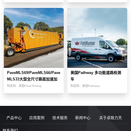
PaveMLS69/PaveMLS66/Pave
美国Pathway 多功能道路检测
MLS33大型全尺寸路面加速加
车
载测试设备
制造商：
英国PaveTesting
制造商：
美国Pathway
产品中心
应用案例
技术服务
新闻中心
关于卓致力天
道路现场检
案例
服务售后
新闻动态
公司简介
联系我们