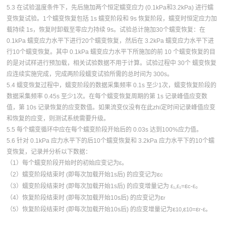
5.3 在试验温度条件下，先后施加两个恒定蠕变应力 (0.1kPa和3.2kPa) 进行蠕
变恢复试验。1个蠕变恢复包括 1s 蠕变阶段和 9s 恢复阶段，蠕变时恒定应力加
载持续 1s，恢复时卸载至零应力持续 9s。试验总计施加30个蠕变恢复：在
0.1kPa 蠕变应力水平下进行20个蠕变恢复，然后在 3.2kPa 蠕变应力水平下进
行10个蠕变恢复。其中 0.1kPa 蠕变应力水平下所施加的前 10 个蠕变恢复的目
的是对试样进行预加载，相关试验数据不用于计算。试验过程中 30个 蠕变恢复
应连续实施完成，完成两阶段蠕变试验所需的总时间为 300s。
5.4 蠕变恢复过程中，蠕变阶段的数据采集频率 0.1s 至少1次，蠕变恢复阶段的
数据采集频率 0.45s 至少1次。在每个蠕变恢复周期的第 1s 记录峰值应变数
值，第 10s 记录恢复的应变数值。如果流变仪没有在此zhi定时间记录峰值应变
和恢复的应变，则测试系统需要升级。
5.5 每个蠕变循环中应在每个蠕变阶段开始后的 0.03s 达到100%应力值。
5.6 针对 0.1kPa 应力水平下的后10个蠕变恢复和 3.2kPa 应力水平下的10个蠕
变恢复，记录并分析以下数据：
（1）每个蠕变阶段开始时的初始应变记为ε。
ε
（
2
）
蠕变阶段结束时 (即每次加载开始1s后) 的应变记为
c
ε
（
3
）
蠕变阶段结束时 (即每次加载开始1s后) 的应变增量记为 ε₁,ε₁=
-ε₀
c
ε
（
4
）
恢复阶段结束时 (即每次加载开始10s后) 的应变记为
r
ε
ε
ε
（
5
）
恢复阶段结束时 (即每次加载开始10s后) 的应变增量记为
,
=
-ε。
10
10
r