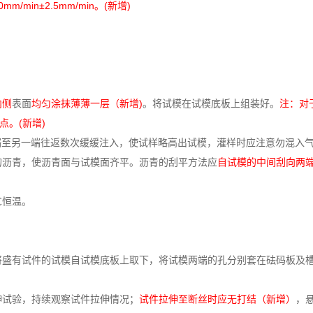
min±2.5mm/min。(新增)
内侧
表面
均匀涂抹薄薄一层（新增)
。将试模在试模底板上组装好。
注：对
点。(新增)
模的一端至另一端往返数次缓缓注入，使试样略高出试模，灌样时应注意勿混入
试模的沥青，使沥青面与试模面齐平。沥青的刮平方法应
自试模的中间刮向两
℃恒温。
水中将盛有试件的试模自试模底板上取下，将试模两端的孔分别套在砝码板及
拉伸试验，持续观察试件拉伸情况；
试件拉伸至断丝时应无打结（新增）
，