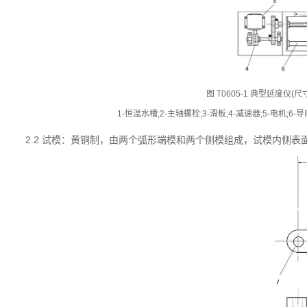
图 T0605-1 典型延度仪(
1-恒温水槽;2-主轴螺栓;3-滑板;4-减速器;5-电机;6-
2.2 试模：黄铜制，由两个弧形端模和两个侧模组成，试模内侧表面粗糙