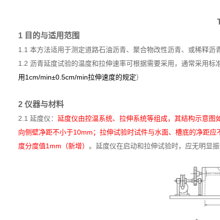
1 目的与适用范围
1.1 本方法适用于测定道路石油沥青、聚合物改性沥青、或稀释
1.2 沥青延度试验的温度和拉伸速率可根据需要采用，通常采用标准温度为
用1cm/min±0.5cm/min拉伸速度的规定
）
2 仪器与材料
2.1 延度仪：
延度仪由控温系统、拉伸系统等组成，其结构示意图如图
向侧壁净距不小于10mm；拉伸试验时试件与水面、槽底的净距应不小于
度分度值1mm（新增）
。延度仪在启动和拉伸试验时，应无明显振