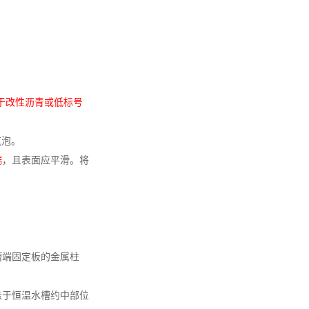
于改性沥青或低标号
气泡。
端
，且表面应平滑。将
槽端固定板的金属柱
悬于恒温水槽约中部位