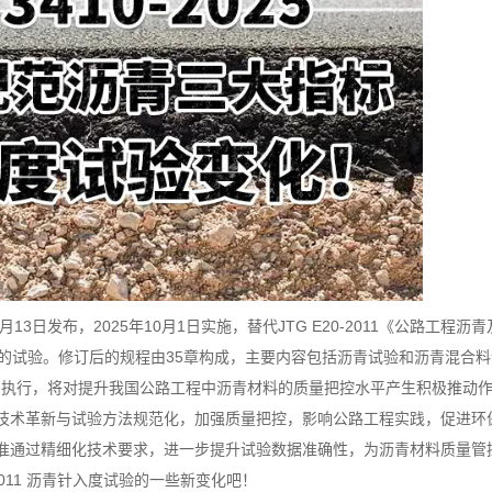
年6月13日发布，2025年10月1日实施，替代JTG E20-2011《公路工程
混合料的试验。修订后的规程由35章构成，主要内容包括沥青试验和沥青混合料
布与执行，将对提升我国公路工程中沥青材料的质量把控水平产生积极推动
技术革新与试验方法规范化，加强质量把控，影响公路工程实践，促进环
准通过精细化技术要求，进一步提升试验数据准确性，为沥青材料质量管
011 沥青针入度试验的一些新变化吧！