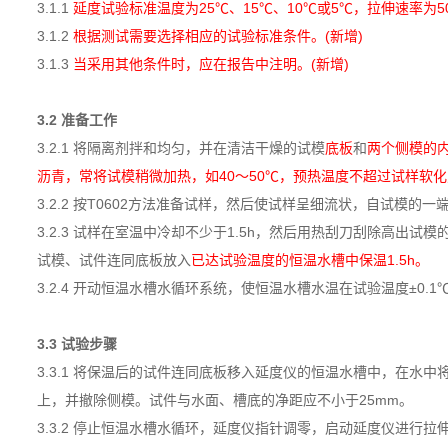
3.1.1
延度试验标准温度为25℃、15℃、10℃或5℃，拉伸速率为50mm/
3.1.2
根据测试需要选择相应的试验标准条件。(新增)
3.1.3
当采用其他条件时，应在报告中注明。(新增)
3.2 准备工作
3.2.1 将隔离剂拌和均匀，并在清洁干燥的试模
底板
和
两个侧模的
沥青，常将试模稍微加热，如40～50℃，预热温度不超过试样软化
3.2.2 按T0602方法准备试样，然后使试样呈细流状，自试
3.2.3 试样在室温中冷却不少于1.5h，然后用热刮刀刮除高出
试模、试件连同底板放入
已达试验温度的恒温水槽中保温1.5h。
3.2.4 开动恒温水槽水循环系统，使恒温水槽水温在试验温度±0.1
3.3 试验步骤
3.3.1 将保温后的试件连同底板移入延度仪的恒温水槽中，在
上，并撤除侧模。试件与水面、槽底的净距应不小于25mm。
3.3.2 停止恒温水槽水循环，延度仪指针调零，启动延度仪进行