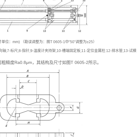
尺寸单位：mm) （勘误调整为：图T 0605-1中“50”调整为≥25）
导向轴;7-标尺;8-指针;9-温度计夹持架;10-槽端固定板;11-定位金属柱:12-排水管;13-试模
度Ra0.8μm，其结构及尺寸如图T 0605-2所示。