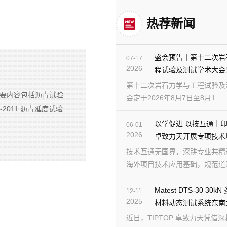
热荐新闻
盛会预告丨第十二次岩
07-17
2026
程试验及测试学术大会
第十二次岩石力学与工程试验及
主要内容包括沥青试验
会定于2026年8月7日至8月1...
2011 沥青延度试验
以学促进 以技互通｜
06-01
2026
卓致力天开展专项技术
技术互通无国界，深耕专业共精
海外项目技术应用基础，规范道路检
Matest DTS-30 30
12-11
2025
材料动态测试系统东南
近日，TIPTOP 卓致力天凭借深耕