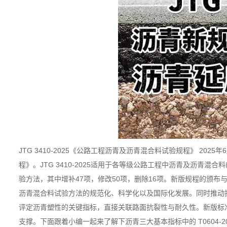
JTG 3410-2025《公路工程沥青及沥青混合料试验规程》 2025
程》。JTG 3410-2025适用于各等级公路工程中沥青及沥青
验方法，其中增补47项，修改50项，删除16项。新版规程的颁
沥青混合料试验方法的规范化、科学化以及国际化发展。同时推动
评定沥青塑性的关键指标，直接关联路面抗裂性与耐久性。新版标
支撑。下面跟着小编一起来了解下沥青三大基本指标中的 T0604-2