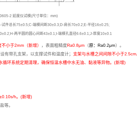
0605-2 延度仪试模(尺寸单位：mm)
试件总长75±0.5;C-端模间距30±0.3;D-肩长70±0.2;E-半径16±0.25;
±0.2;H-两半圆的圆心间距43±0.1;I-端模孔直径6.6±0.1;J-厚度10±0.1
度不小于2mm（新增）
，表面粗糙度
Ra0.8μm
（
原：Ra0.2μm
）。
槽中应设有带孔支架，以支撑试件和温度计；
支架与水槽之间间隙不小于2.5c
槽水循环系统定期清理，确保恒温水槽中水无油、黏液等异物。(新增)
10s/h。(新增)
盐等。