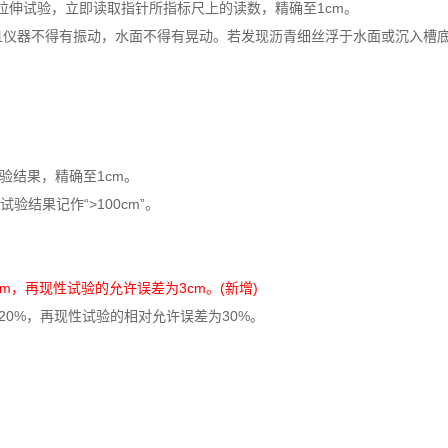
拉伸试验，立即读取指针所指标尺上的读数，精确至1cm。
且仪器不得有振动，水面不得有晃动。若发现沥青细丝浮于水面或沉入槽
。
验结果，精确至1cm。
验结果记作“>100cm”。
m，再现性试验的允许误差为3cm。(新增)
为20%，再现性试验的相对允许误差为30%。