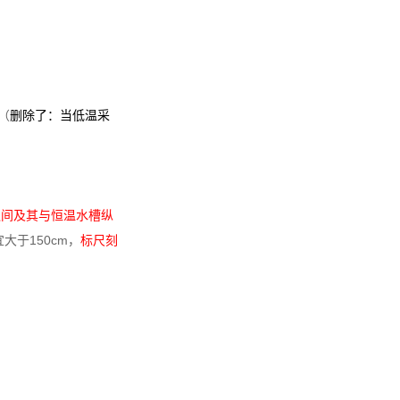
（
删除了：当低温采
之间及其与恒温水槽纵
大于150cm，
标尺刻