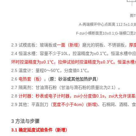
图T
A-两端模环中心点距离 112.5±1.0;B-
F-zui小横断面宽10±0.1;G-端模口宽20
2.3 试模底板：玻璃板或
一面（新增）
磨光的铜板、不锈钢板，
厚
2.4 恒温水槽：容量不少于10L，控温精度为±0.1℃。恒温水
环时控温精度为±0.1℃，拉伸试验时控温精度为±0.3℃。恒温水
2.5 温度计：量程0～50℃，分度值0.1℃。
2.6
电热套（板）
。(
原：砂浴或其他加热炉具
）
2.7 隔离剂：甘油滑石粉（甘油与滑石粉的质量比为2:1）。
2.8
计时器：秒表或电子计时器，zui小分度值0.1s，zui大允许误差±0.
2.9 其他：平直刮刀（
宽度不小于4cm）(新增)
、石棉网、酒精、食
3 方法与步骤
3.1
确定延度试验条件（新增）