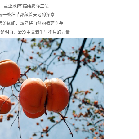
蜇虫咸俯”描绘霜降三候
每一处细节都藏着天地的深意
候流转间，霜降将自然的循环之美
清楚明白，清冷中藏着生生不息的力量