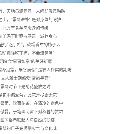
节，天地虽添寒意，人间却暖意融融
之上，“霜降进补” 是对身体的呵护
北方有食羊肉暖身的传统
碗羊汤下肚驱散寒意，滋养身心
盛行“吃丁柿”，软糯香甜的柿子入口
寓意“霜降吃丁柿，不会流鼻涕”
更暗含“事事如意”的美好祈愿
霜降见霜，米谷满仓” 是农人朴实的期盼
文人雅士则偏爱“赏霜寻菊”
霜降时节正是菊花盛放之时
不是花中偏爱菊，此花开尽更无花”
、簪菊、饮菊花茶，在清冷的霜色中
之傲骨，于笔墨间留下对秋暮的赞颂
这些习俗串联起人与自然的联结
霜降的日子充满烟火气与文化味