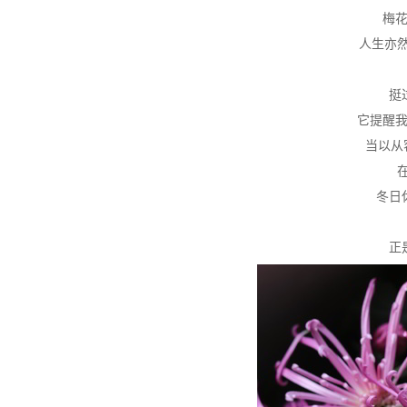
梅
人生亦然
挺
它提醒
当以从
冬日
正