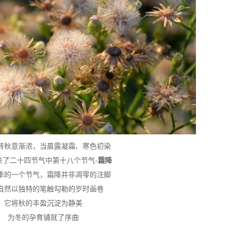
转秋意渐浓，当晨露凝霜、寒色初染
来了二十四节气中第十八个节气-
霜降
季的一个节气，霜降并非凋零的注脚
自然以独特的笔触勾勒的岁时画卷
它将秋的丰盈沉淀为静美
为冬的孕育铺就了序曲