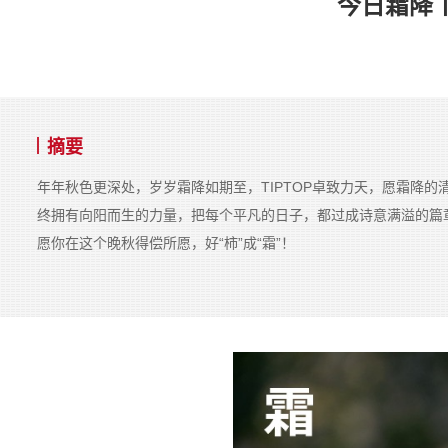
今日霜降
摘要
年年秋色更深处，岁岁霜降如期至，TIPTOP卓致力天，愿霜降
终拥有向阳而生的力量，把每个平凡的日子，都过成诗意满溢的篇
愿你在这个晚秋得偿所愿，好“柿”成“霜”！