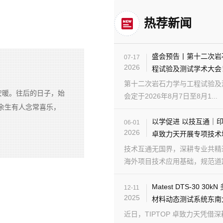
热荐新闻
盛会预告丨第十二次岩
07-17
2026
程试验及测试学术大会
第十二次岩石力学与工程试验及
安暖。往后的日子，始
会定于2026年8月7日至8月1...
余生有人念常喜乐，
以学促进 以技互通｜
06-01
2026
卓致力天开展专项技术
技术互通无国界，深耕专业共精
海外项目技术应用基础，规范道路检
Matest DTS-30 30
12-11
2025
材料动态测试系统东南
近日，TIPTOP 卓致力天凭借深耕