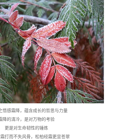
之悟感霜降，蕴含成长的哲思与力量
霜降的清冷，是对万物的考验
更是对生命韧性的锤炼
经霜打而不失风骨，松柏经霜更显苍翠