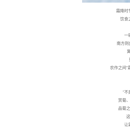
霜降时
饮食
一
南方则
农作之间“
“
赏菊
品菊
让