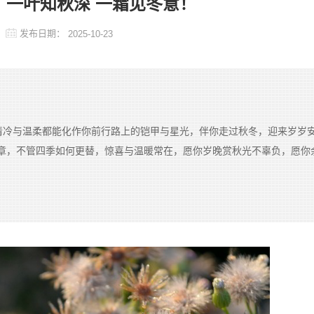
丨一叶知秋深 一霜见冬意！
发布日期：
2025-10-23
的清冷与温柔都能化作你前行路上的铠甲与星光，伴你走过秋冬，迎来岁岁
章，不管四季如何更替，惊喜与温暖常在，愿你岁晚赏秋光不辜负，愿你