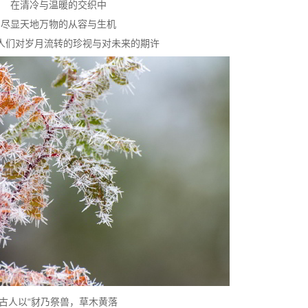
在清冷与温暖的交织中
尽显天地万物的从容与生机
人们对岁月流转的珍视与对未来的期许
古人以“豺乃祭兽，草木黄落