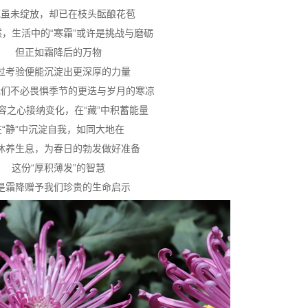
花虽未绽放，却已在枝头酝酿花苞
，生活中的“寒霜”或许是挑战与磨砺
但正如霜降后的万物
过考验便能沉淀出更深厚的力量
我们不必畏惧季节的更迭与岁月的寒凉
容之心接纳变化，在“藏”中积蓄能量
在“静”中沉淀自我，如同大地在
休养生息，为春日的勃发做好准备
这份“厚积薄发”的智慧
是霜降赠予我们珍贵的生命启示