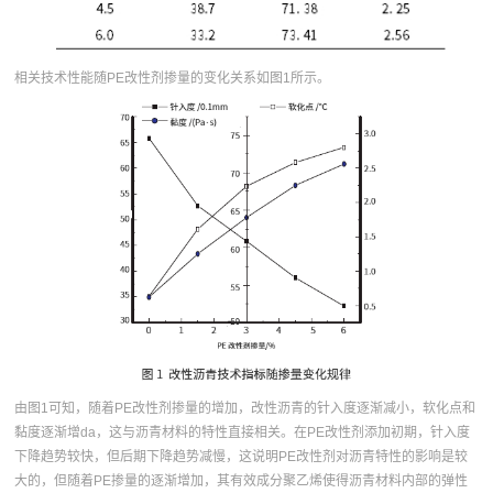
相关技术性能随PE改性剂掺量的变化关系如图1所示。
由图1可知，随着PE改性剂掺量的增加，改性沥青的针入度逐渐减小，软化点和
黏度逐渐增da，这与沥青材料的特性直接相关。在PE改性剂添加初期，针入度
下降趋势较快，但后期下降趋势减慢，这说明PE改性剂对沥青特性的影响是较
大的，但随着PE掺量的逐渐增加，其有效成分聚乙烯使得沥青材料内部的弹性