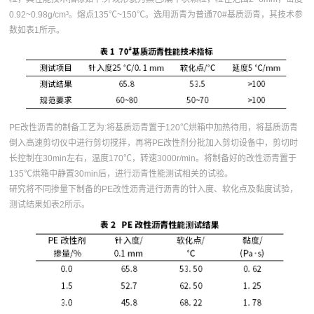
0.92~0.98g/cm³。熔点135℃~150℃。选用沥青为普通70#基质沥青，其技术参
数如表1所示。
PE改性沥青的制备工艺为:将基质沥青置于120℃烘箱中加热待用，将基质沥青
倒入高速剪切仪中进行剪切搅拌，再将PE改性剂分批加入剪切设备中，剪切时
长控制在30min左右，温度170℃，转速3000r/min。将制备好的改性沥青置于
135℃烘箱中静置30min后，进行沥青性能测试相关的试验。
研究将不同掺量下制备的PE改性沥青进行沥青的针入度、软化点及黏度试验，
测试结果如表2所示。