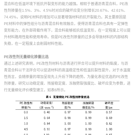
混合料在低温环境下抵抗开裂变形的能力越强。相较于普通沥青混合料，PE改
性剂掺量在1.5%、3%、4.5%时对应的破坏应变分别增长20.67%、42.61%、
74.45%，说明PE材料的增加可以显著增强材料的抗开裂能力。其主要原因是
PE材料中的弹性组分与沥青混合料有效融合，使得沥青混合料也具有一定弹性
变形能力，在外部荷载作用下，混合料能够抵抗低温变形，在一定程度上可以提
升材料路用性能和使用寿命。但是PE改性剂掺量的过多会导致材料的内部结构
失稳，在一定程度上会削弱材料性能。
PE改性剂无量纲化掺量比选
通过上述研究表明，PE改性剂材料与沥青进行拌合可以提升材料的黏度，与沥
青混合料以干法拌合可以促进材料的高温稳定性和低温抗裂性提升，对于水温度
性而言，会随掺量的增加呈现先上升后下降的趋势。为量化表征优选的PE改性
剂掺量，研究以动稳定度、残留稳定度、冻融劈裂强度比、破坏应变为参数，进
行无量纲化评价模型建立，如表6所示。