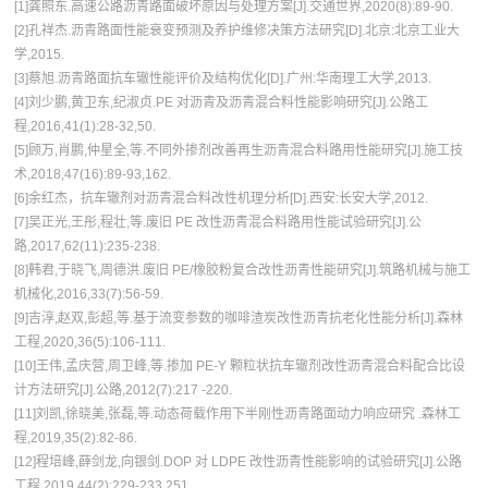
[1]龚照东.高速公路沥青路面破坏原因与处理方案[J].交通世界,2020(8):89-90.
[2]孔祥杰.沥青路面性能衰变预测及养护维修决策方法研究[D].北京:北京工业大
学,2015.
[3]蔡旭.沥青路面抗车辙性能评价及结构优化[D].广州:华南理工大学,2013.
[4]刘少鹏,黄卫东,纪淑贞.PE 对沥青及沥青混合料性能影响研究[J].公路工
程,2016,41(1):28-32,50.
[5]顾万,肖鹏,仲星全,等.不同外掺剂改善再生沥青混合料路用性能研究[J].施工技
术,2018,47(16):89-93,162.
[6]余红杰，抗车辙剂对沥青混合料改性机理分析[D].西安:长安大学,2012.
[7]吴正光,王彤,程壮,等.废旧 PE 改性沥青混合料路用性能试验研究[J].公
路,2017,62(11):235-238.
[8]韩君,于晓飞,周德洪.废旧 PE/橡胶粉复合改性沥青性能研究[J].筑路机械与施工
机械化,2016,33(7):56-59.
[9]吉淳,赵双,彭超,等.基于流变参数的咖啡渣炭改性沥青抗老化性能分析[J].森林
工程,2020,36(5):106-111.
[10]王伟,孟庆营,周卫峰,等.掺加 PE-Y 颗粒状抗车辙剂改性沥青混合料配合比设
计方法研究[J].公路,2012(7):217 -220.
[11]刘凯,徐晓美,张磊,等.动态荷载作用下半刚性沥青路面动力响应研究 .森林工
程,2019,35(2):82-86.
[12]程培峰,薛剑龙,向银剑.DOP 对 LDPE 改性沥青性能影响的试验研究[J].公路
工程,2019,44(2):229-233,251.