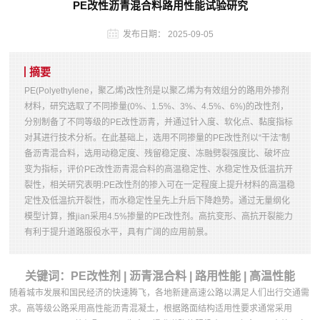
PE改性沥青混合料路用性能试验研究
发布日期：
2025-09-05
摘要
PE(Polyethylene，聚乙烯)改性剂是以聚乙烯为有效组分的路用外掺剂
材料，研究选取了不同掺量(0%、1.5%、3%、4.5%、6%)的改性剂，
分别制备了不同等级的PE改性沥青，并通过针入度、软化点、黏度指标
对其进行技术分析。在此基础上，选用不同掺量的PE改性剂以“干法”制
备沥青混合料，选用动稳定度、残留稳定度、冻融劈裂强度比、破坏应
变为指标，评价PE改性沥青混合料的高温稳定性、水稳定性及低温抗开
裂性，相关研究表明:PE改性剂的掺入可在一定程度上提升材料的高温稳
定性及低温抗开裂性，而水稳定性呈先上升后下降趋势。通过无量纲化
模型计算，推jian采用4.5%掺量的PE改性剂。高抗变形、高抗开裂能力
有利于提升道路服役水平，具有广阔的应用前景。
关键词：PE改性剂 | 沥青混合料 | 路用性能 | 高温性能
随着城市发展和国民经济的快速腾飞，各地新建高速公路以满足人们出行交通需
求。高等级公路采用高性能沥青混凝土，根据路面结构适用性要求通常采用