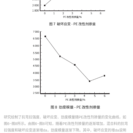
研究绘制了抗弯拉强度、破坏应变、劲度模量随PE改性剂掺量的变化曲线，如
图6~图8所示。由图6~图8可知，随着PE改性剂掺量的逐渐增加，混合料的抗弯
拉强度和破坏应变逐渐增da，劲度模量逐渐下降。其中，破坏应变的增da说明