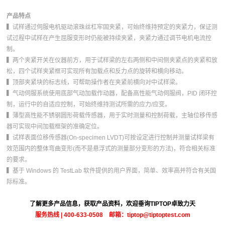
产品特点
▍试样通过伺服电机驱动滚珠丝杠牢固夹紧，可始终维持预定的夹紧力，保证测
试过程中试样在产生屈服变形时仍能被持续夹紧，夹紧力通过调节电机电流控
制。
▍两个夹紧开关在仪器前方，用于试样梁的左右两侧和中间侧夹紧点的夹紧和放
松
，
四个试样夹紧框可实现所有加载点和反力点的旋转和横向移动。
▍顶部夹紧块的标志线，可帮助操作者在夹紧前横向对中试样梁。
▍气动伺服系统使用底部气动加载作动器，配备高性能气动伺服阀，PID 闭环控
制，运行中的自适应控制，可始终维持测试所需的应力/应变。
▍薄型高性能不锈钢圆形荷载传感器，用于实时测量和控制荷载
，
主轴位移传感
器可实现中间加载框架的准确定位。
▍试样表面位移传感器(On-specimen LVDT)可按设定进行控制并测量试样梁有
效范围内的整体弯曲变形(而不是悬浮式的测量部分变形的方法)，符合相关标准
的要求。
▍基于 Windows 的 TestLab 软件提供的用户界面，简单、效率高并符合有关国
际标准。
了解更多产品信息，获取产品资料，欢迎垂询TIPTOP卓致力天
服务热线 | 400-633-0508 邮箱：tiptop@tiptoptest.com