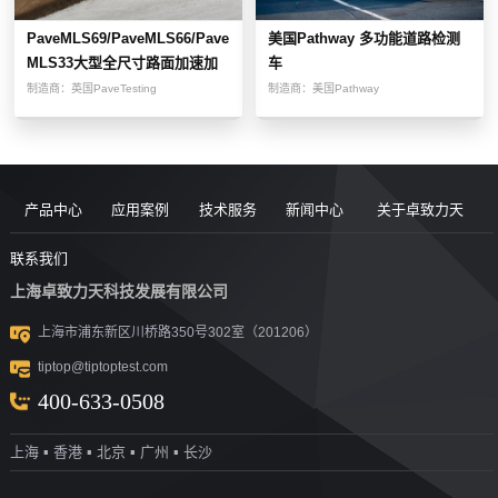
PaveMLS69/PaveMLS66/Pave
美国Pathway 多功能道路检测
MLS33大型全尺寸路面加速加
车
载测试设备
制造商：
英国PaveTesting
制造商：
美国Pathway
产品中心
应用案例
技术服务
新闻中心
关于卓致力天
道路现场检
案例
服务售后
新闻动态
公司简介
联系我们
上海卓致力天科技发展有限公司
沥青/沥青胶
测设备
视频
团队风采
行业洞察
企业文化
上海市浦东新区川桥路350号302室（201206）
结料测试设
沥青混合料
UTM升级
荣誉资质
tiptop@tiptoptest.com
土力学测试
测试设备
备
资料下载
社会活动
400-633-0508
岩石力学测
设备
技术答疑
发展历程
上海 ▪ 香港 ▪ 北京 ▪ 广州 ▪ 长沙
集料/水泥/混
试设备
合作伙伴