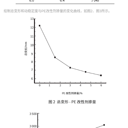
绘制总变形和动稳定度与PE改性剂掺量的变化曲线，如图2、图3所示。