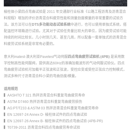
棱柱体小梁四点弯曲试验是 2011 年交通部行业标准《公路工程沥青及沥青混合
料规程》增加的评价沥青混合料疲劳性能和测量劲度模量的非常重要的试验方
法。该方法可以在
DTS多功能动态试验系统
中进行，也可以使用单独式系统，搭
配温控环境箱进行试验。尤其对于试验任务量比较大的单位，因为疲劳试验可能
持续的时间比较长，几小时到几天、甚至几周，所以配备一套单独式的沥青混合
料疲劳试验系统是非常有必要的。
意大利matest-澳大利亚Pavetest气动伺服
四点弯曲疲劳试验机 (4PB)
是采用数
字控制高性能伺服阀，提供高达60Hz的准确加载波形的气动伺服试验仪。四点
弯曲疲劳试验机可加载半正弦波和正弦波，受控应变或受控正弦应力控制模式，
测试多种尺寸沥青混合料小梁的弯曲劲度/模量。
适用规范
▍AASHTO T 321 热拌沥青混合料重复弯曲疲劳寿命
▍ASTM D7460 热拌沥青混合料重复弯曲疲劳损伤
▍AG:PT/T233 & ASTM 03 热拌沥青混合料重复弯曲疲劳寿命
▍EN 12697-24 Annex D- 棱柱体试件的四点弯曲试验
▍EN 12697-26 Annex B- 棱柱体试件的四点弯曲试验 (4PB-PR)
▍T0739-2011 沥青混合料四点弯曲疲劳寿命试验