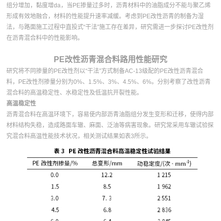
组分增加，黏度增da，当PE掺量过多时，沥青材料中的油脂成分不能与聚乙烯
形成有效地融合，材料的性能提升速率减缓。考虑到PE改性沥青的制备为湿
法，与路面施工过程中直投式“干法”施工存在差异，研究需进一步探讨PE改性剂
在沥青混合料中的性能影响。
PE改性沥青混合料路用性能研究
研究将不同掺量的PE改性剂以“干法”方式制备AC-13级配的PE改性沥青混合
料，PE改性剂掺量分别为0%、1.5%、3%、4.5%、6%。分别考察了改性沥青
混合料的高温稳定性、水稳定性及低温抗开裂性能。
高温稳定性
沥青混合料在高温环境下，容易使内部沥青油脂组分发生变形和迁移，使得内部
材料结构失稳，造成路面车辙、麻面、泛油等病害现象。研究常采用车辙试验探
究混合料高温性能技术状况，相关测试结果如表3所示。