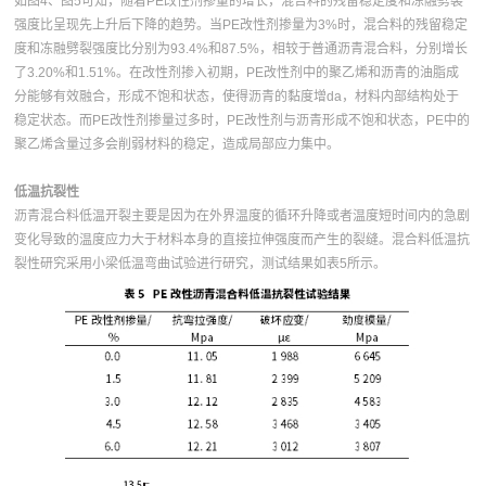
如图4、图5可知，随着PE改性剂掺量的增长，混合料的残留稳定度和冻融劈裂
强度比呈现先上升后下降的趋势。当PE改性剂掺量为3%时，混合料的残留稳定
度和冻融劈裂强度比分别为93.4%和87.5%，相较于普通沥青混合料，分别增长
了3.20%和1.51%。在改性剂掺入初期，PE改性剂中的聚乙烯和沥青的油脂成
分能够有效融合，形成不饱和状态，使得沥青的黏度增da，材料内部结构处于
稳定状态。而PE改性剂掺量过多时，PE改性剂与沥青形成不饱和状态，PE中的
聚乙烯含量过多会削弱材料的稳定，造成局部应力集中。
低温抗裂性
沥青混合料低温开裂主要是因为在外界温度的循环升降或者温度短时间内的急剧
变化导致的温度应力大于材料本身的直接拉伸强度而产生的裂缝。混合料低温抗
裂性研究采用小梁低温弯曲试验进行研究，测试结果如表5所示。