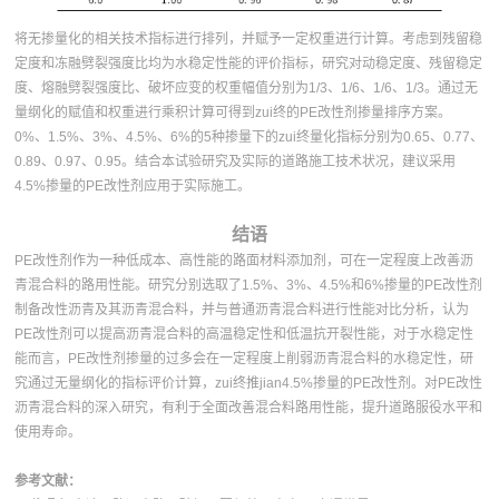
将无掺量化的相关技术指标进行排列，并赋予一定权重进行计算。考虑到残留稳
定度和冻融劈裂强度比均为水稳定性能的评价指标，研究对动稳定度、残留稳定
度、熔融劈裂强度比、破坏应变的权重幅值分别为1/3、1/6、1/6、1/3。通过无
量纲化的赋值和权重进行乘积计算可得到zui终的PE改性剂掺量排序方案。
0%、1.5%、3%、4.5%、6%的5种掺量下的zui终量化指标分别为0.65、0.77、
0.89、0.97、0.95。结合本试验研究及实际的道路施工技术状况，建议采用
4.5%掺量的PE改性剂应用于实际施工。
结语
PE改性剂作为一种低成本、高性能的路面材料添加剂，可在一定程度上改善沥
青混合料的路用性能。研究分别选取了1.5%、3%、4.5%和6%掺量的PE改性剂
制备改性沥青及其沥青混合料，并与普通沥青混合料进行性能对比分析，认为
PE改性剂可以提高沥青混合料的高温稳定性和低温抗开裂性能，对于水稳定性
能而言，PE改性剂掺量的过多会在一定程度上削弱沥青混合料的水稳定性，研
究通过无量纲化的指标评价计算，zui终推jian4.5%掺量的PE改性剂。对PE改性
沥青混合料的深入研究，有利于全面改善混合料路用性能，提升道路服役水平和
使用寿命。
参考文献：