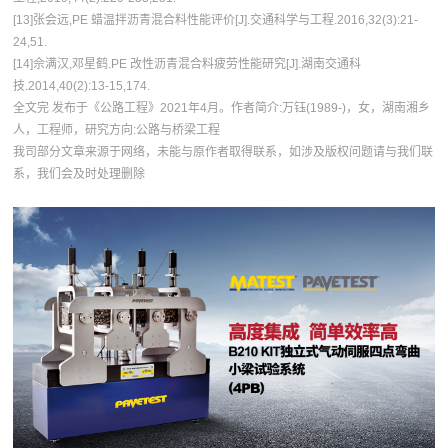
[13]张会远,PE 蜡温拌沥青混合料性能评价[J].交通科学与工程.2016,32(3):21-
24,51.
[14]佘满汉,邓星鹤.PE 改性沥青混合料疲劳性能研究[J].湖南交通科
技.2014,40(2):13-15,174.
全文完 发布于《公路工程》2021年4月。作者简介:万钰(1989-)，女，湖南湘乡
人，工程师，研究方向:公路与桥梁工程
我司部分文章来源于网络，未能与原作者取得联系，如涉及版权问题请与我们联
系，我们会及时处理删除