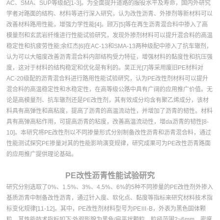
AC、SMA、SUP等级配[1-3]。为全面提升道路的服役水平及寿命，国内外研究
学者对路面的结构、材料等进行深入研究，认为改性沥青、外掺剂等新材料可以
改善材料路用性能，增强力学性能[4]。顾万[5]等在再生沥青混合料中掺入了高
模量剂和玄武岩纤维进行性能试验研究，发现外掺剂材料可以提升混合料的高温
稳定性和抗疲劳性能;余红杰[6]在AC-13和SMA-13两种级配中掺入了抗车辙剂，
认为可以大幅度改善沥青混合料内部结构受力特征，增强材料的黏度性和抗压强
度，这对于材料的结构稳定和优化是有利的。吴正光[7]等采用废旧PE材料对
AC-20级配的沥青混合料进行路用性能试验研究，认为PE改性剂材料可以提升
混合料的高温稳定性和水稳定性，在高等级公路中具有广阔的应用推广价值。无
论是高模量剂、抗车辙剂还是PE改性剂，其有效成分均含有聚乙烯成分，该材
料具有高弹性和高粘度，提高了沥青的高温流动性，并增加了沥青的韧性。材料
具有高弹高粘作用，可提高沥青的粘度，改善高温流动性，增da沥青的韧性[8-
10]。本研究将PE改性剂以不同掺量形式分别制备改性沥青和沥青混合料，通过
性能测试探究PE掺量对其的性能影响演变规律，研究成果可为PE改性沥青路面
的应用推广提供理论基础。
PE改性沥青性能试验研究
研究分别选取了0%、1.5%、3%、4.5%、6%的5种不同掺量的PE改性剂外掺入
基质沥青中制备改性沥青，通过针入度、软化点、黏度等指标来研究材料技术指
标变化规律[11-12]。其中，PE改性剂材料型号为PEⅢ-B，外表为黑色固体颗
粒，其性能技术指标如下:外观形貌为黑色/扁平状颗粒，粒径范围2~6mm，密度