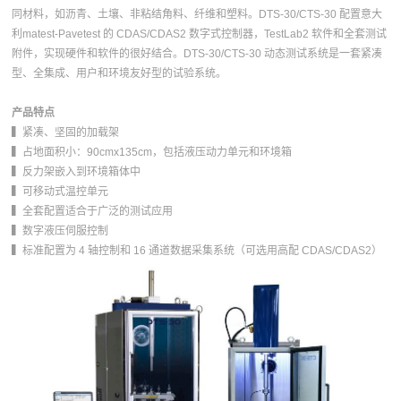
同材料，如沥青、土壤、非粘结角料、纤维和塑料。DTS-30/CTS-30 配置意大
利matest-Pavetest 的 CDAS/CDAS2 数字式控制器，TestLab2 软件和全套测试
附件，实现硬件和软件的很好结合。DTS-30/CTS-30 动态测试系统是一套紧凑
型、全集成、用户和环境友好型的试验系统。
产品特点
▍紧凑、坚固的加载架
▍占地面积小：90cmx135cm，包括液压动力单元和环境箱
▍反力架嵌入到环境箱体中
▍可移动式温控单元
▍全套配置适合于广泛的测试应用
▍数字液压伺服控制
▍标准配置为 4 轴控制和 16 通道数据采集系统（可选用高配 CDAS/CDAS2）