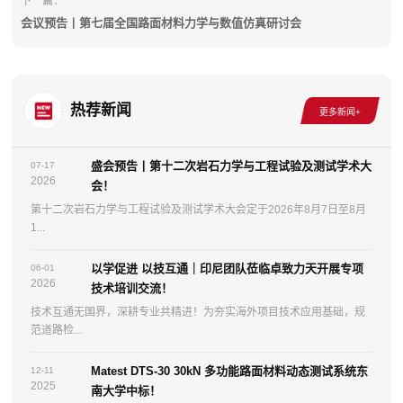
下一篇：
会议预告丨第七届全国路面材料力学与数值仿真研讨会
热荐新闻
盛会预告丨第十二次岩石力学与工程试验及测试学术大
07-17
2026
会！
第十二次岩石力学与工程试验及测试学术大会定于2026年8月7日至8月
1...
以学促进 以技互通｜印尼团队莅临卓致力天开展专项
06-01
2026
技术培训交流！
技术互通无国界，深耕专业共精进！为夯实海外项目技术应用基础，规
范道路检...
Matest DTS-30 30kN 多功能路面材料动态测试系统东
12-11
2025
南大学中标！