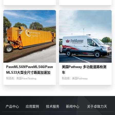
PaveMLS69/PaveMLS66/Pave
美国Pathway 多功能道路检测
MLS33大型全尺寸路面加速加
车
载测试设备
制造商：
英国PaveTesting
制造商：
美国Pathway
产品中心
应用案例
技术服务
新闻中心
关于卓致力天