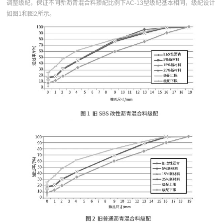
调整级配，保证不同新沥青混合料掺配比例下AC-13型级配基本相同，级配设计
如图1和图2所示。