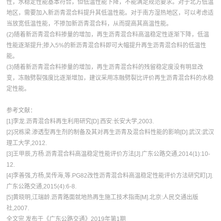
性，水稳定性能基本符合，但低温性能下降，不能满足规范要求。对于北方低温
地区，需要加入新沥青混合料提升其低温性能。对于南方湿热地区，可以考虑适
当放宽低温性能，不掺加新沥青混合料，从而提高其高温性能。
(2)随着新沥青混合料掺量的增加，再生沥青混合料高温稳定性逐渐下降，低温
性能逐渐提升;掺入5%的新沥青混合料即可大幅提升再生沥青混合料的低温性
能。
(3)随着新沥青混合料掺量的增加，再生沥青混合料的残留稳定度没有明显改
变，冻融劈裂强度比逐渐增加，建议采用冻融劈裂比评价再生沥青混合料的水稳
定性能。
参考文献：
[1]李龙.沥青混合料再生利用研究[D].西安:长安大学,2003.
[2]况栋梁.渗透型再生剂的制备及其对再生沥青及混合料性能的影响[D].武汉:武汉
理工大学,2012.
[3]王甲辰,方杨.沥青混合料高温稳定性能评价方法[J].广东公路交通,2014(1):10-
12.
[4]李善强,方杨,吴传海,等.PG82改性沥青混合料高温稳定性能评价方法研究町[J].
广东公路交通,2015(4):6-8.
[5]黄晓明,江瑞龄.沥青路面就地热再生施工技术指南[M].北京:人民交通出版
社,2007.
全文完 发布于《广东公路交通》2019年第1期