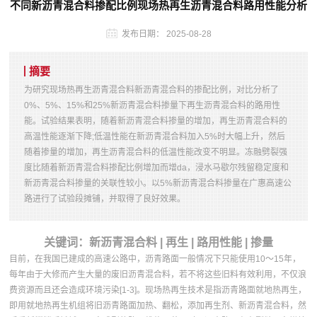
不同新沥青混合料掺配比例现场热再生沥青混合料路用性能分析
发布日期：
2025-08-28
摘要
为研究现场热再生沥青混合料新沥青混合料的掺配比例，对比分析了
0%、5%、15%和25%新沥青混合料掺量下再生沥青混合料的路用性
能。试验结果表明，随着新沥青混合料掺量的增加，再生沥青混合料的
高温性能逐渐下降;低温性能在新沥青混合料加入5%时大幅上升，然后
随着掺量的增加，再生沥青混合料的低温性能改变不明显。冻融劈裂强
度比随着新沥青混合料掺配比例增加而增da，浸水马歇尔残留稳定度和
新沥青混合料掺量的关联性较小。以5%新沥青混合料掺量在广惠高速公
路进行了试验段摊铺，并取得了良好效果。
关键词：新沥青混合料 | 再生 | 路用性能 | 掺量
目前，在我国已建成的高速公路中，沥青路面一般情况下只能使用10～15年，
每年由于大修而产生大量的废旧沥青混合料，若不将这些旧料有效利用，不仅浪
费资源而且还会造成环境污染[1-3]。现场热再生技术是指沥青路面就地热再生，
即用就地热再生机组将旧沥青路面加热、翻松，添加再生剂、新沥青混合料，然