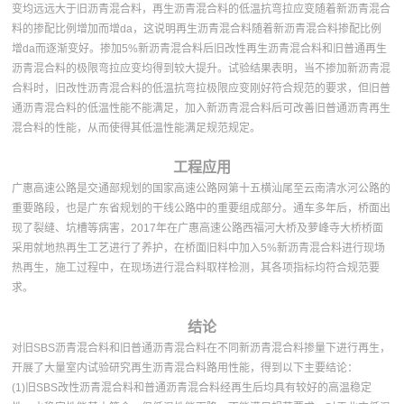
变均远远大于旧沥青混合料，再生沥青混合料的低温抗弯拉应变随着新沥青混合
料的掺配比例增加而增da，这说明再生沥青混合料随着新沥青混合料掺配比例
增da而逐渐变好。掺加5%新沥青混合料后旧改性再生沥青混合料和旧普通再生
沥青混合料的极限弯拉应变均得到较大提升。试验结果表明，当不掺加新沥青混
合料时，旧改性沥青混合料的低温抗弯拉极限应变刚好符合规范的要求，但旧普
通沥青混合料的低温性能不能满足，加入新沥青混合料后可改善旧普通沥青再生
混合料的性能，从而使得其低温性能满足规范规定。
工程应用
广惠高速公路是交通部规划的国家高速公路网第十五横汕尾至云南清水河公路的
重要路段，也是广东省规划的干线公路中的重要组成部分。通车多年后，桥面出
现了裂缝、坑槽等病害，2017年在广惠高速公路西福河大桥及萝峰寺大桥桥面
采用就地热再生工艺进行了养护，在桥面旧料中加入5%新沥青混合料进行现场
热再生，施工过程中，在现场进行混合料取样检测，其各项指标均符合规范要
求。
结论
对旧SBS沥青混合料和旧普通沥青混合料在不同新沥青混合料掺量下进行再生，
开展了大量室内试验研究再生沥青混合料路用性能，得到以下主要结论：
(1)旧SBS改性沥青混合料和普通沥青混合料经再生后均具有较好的高温稳定