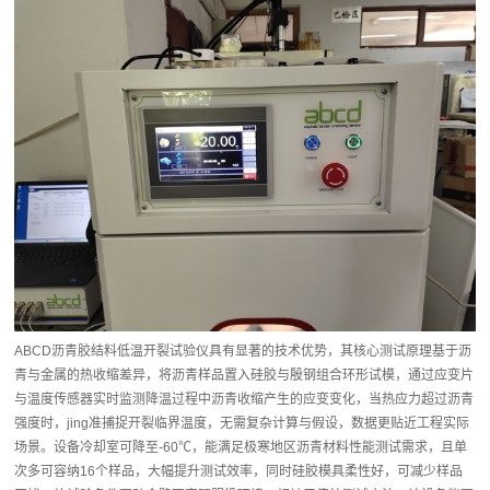
ABCD沥青胶结料低温开裂试验仪具有显著的技术优势，其核心测试原理基于沥
青与金属的热收缩差异，将沥青样品置入硅胶与殷钢组合环形试模，通过应变片
与温度传感器实时监测降温过程中沥青收缩产生的应变变化，当热应力超过沥青
强度时，jing准捕捉开裂临界温度，无需复杂计算与假设，数据更贴近工程实际
场景。设备冷却室可降至-60℃，能满足极寒地区沥青材料性能测试需求，且单
次多可容纳16个样品，大幅提升测试效率，同时硅胶模具柔性好，可减少样品