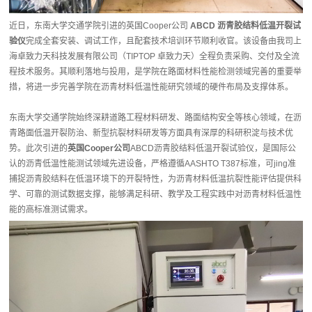
近日，东南大学交通学院引进的英国Cooper公司
ABCD 沥青胶结料低温开裂试
验仪
完成全套安装、调试工作，且配套技术培训环节顺利收官。该设备由我司上
海卓致力天科技发展有限公司（TIPTOP 卓致力天）全程负责采购、交付及全流
程技术服务。其顺利落地与投用，是学院在路面材料性能检测领域完善的重要举
措，将进一步完善学院在沥青材料低温性能研究领域的硬件布局及支撑体系。
东南大学交通学院始终深耕道路工程材料研发、路面结构安全等核心领域，在沥
青路面低温开裂防治、新型抗裂材料研发等方面具有深厚的科研积淀与技术优
势。此次引进的
英国Cooper公司
ABCD沥青胶结料低温开裂试验仪，是国际公
认的沥青低温性能测试领域先进设备，严格遵循AASHTO T387标准，可jing准
捕捉沥青胶结料在低温环境下的开裂特性，为沥青材料低温抗裂性能评估提供科
学、可靠的测试数据支撑，能够满足科研、教学及工程实践中对沥青材料低温性
能的高标准测试需求。