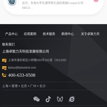
近日，东南大学交通学院引进的英国Cooper公司
ABCD ...
产品中心
应用案例
技术服务
新闻中心
关于卓致力天
道路现场检
案例
服务售后
新闻动态
公司简介
联系我们
上海卓致力天科技发展有限公司
沥青/沥青胶
测设备
视频
团队风采
行业洞察
企业文化
上海市浦东新区川桥路350号302室（201206）
结料测试设
沥青混合料
UTM升级
荣誉资质
tiptop@tiptoptest.com
土力学测试
测试设备
备
资料下载
社会活动
400-633-0508
岩石力学测
设备
技术答疑
发展历程
上海 ▪ 香港 ▪ 北京 ▪ 广州 ▪ 长沙
集料/水泥/混
试设备
合作伙伴
凝土测试设
实验室通用