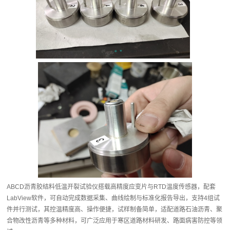
ABCD沥青胶结料低温开裂试验仪搭载高精度应变片与RTD温度传感器，配套
LabView软件，可自动完成数据采集、曲线绘制与标准化报告导出，支持4组试
件并行测试，其控温精度高、操作便捷，试样制备简单，适配道路石油沥青、聚
合物改性沥青等多种材料，可广泛应用于寒区道路材料研发、路面病害防控等领