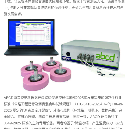
干扰，让试验条件更贴合路面实际服役环境。相较于传统测试方法，该设备能更
jing准地区分非常规沥青胶结料的低温性能，更契合当前沥青材料改性技术的创
新发展需求。
ABCD沥青胶结料低温开裂试验仪与交通运输部2025年发布实施的强制性行业
标准《公路工程沥青及沥青混合料试验规程》（JTG 3410-2025）中的T 0649-
2025 规定的“沥青温度开裂仪”，其核心结构（环境箱、测量环、数据采集）完
全吻合。在核心原理、测试目标与结果指标上高度一致，ABCD 仪是执行 T
0649-2025 标准的主流专用设备。两者均基于“降温收缩→产生温度应力→应力